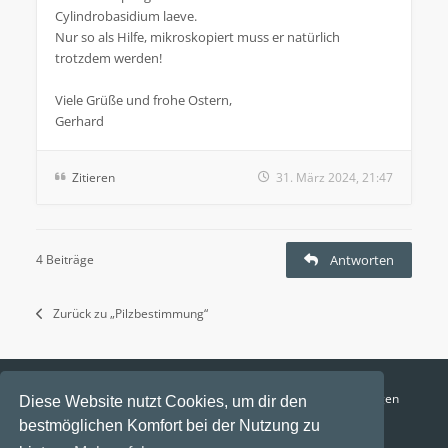
Cylindrobasidium laeve.
Nur so als Hilfe, mikroskopiert muss er natürlich
trotzdem werden!
Viele Grüße und frohe Ostern,
Gerhard
Zitieren
31. März 2024, 21:47
4 Beiträge
Antworten
Zurück zu „Pilzbestimmung“
Funga Austria
FAQ
Datenschutz
Nutzungsbedingungen
Diese Website nutzt Cookies, um dir den
bestmöglichen Komfort bei der Nutzung zu
Alle Zeiten sind
UTC+02:00