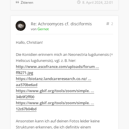
Zitieren
8. April 2024, 22:01
Re: Achroomyces cf. disciformis
2
von
Gernot
Hallo, Christian!
Die Konidien erinnern mich an Neonectria lugdunensis (=
Heliscus lugdunensis), vgl. z. B. hier:
http://www.ascofrance.com/uploads/forum ...
ff8271.jpg
https://biotanz.landcareresearch.co.nz/ ...
aa570be6ad
https://www.gbif.org/tools/zoom/simple. ...
34b9f2ff00
https://www.gbif.org/tools/zoom/simple. ...
12c67b04bd
Ansonsten kann ich auf deinen Fotos leider keine
Strukturen erkennen, die ich definitiv einem