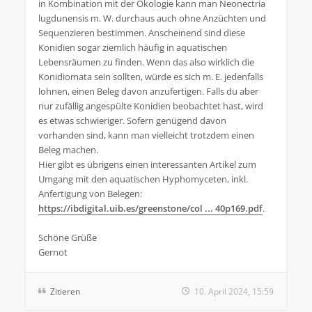
in Kombination mit der Ökologie kann man Neonectria
lugdunensis m. W. durchaus auch ohne Anzüchten und
Sequenzieren bestimmen. Anscheinend sind diese
Konidien sogar ziemlich häufig in aquatischen
Lebensräumen zu finden. Wenn das also wirklich die
Konidiomata sein sollten, würde es sich m. E. jedenfalls
lohnen, einen Beleg davon anzufertigen. Falls du aber
nur zufällig angespülte Konidien beobachtet hast, wird
es etwas schwieriger. Sofern genügend davon
vorhanden sind, kann man vielleicht trotzdem einen
Beleg machen.
Hier gibt es übrigens einen interessanten Artikel zum
Umgang mit den aquatischen Hyphomyceten, inkl.
Anfertigung von Belegen:
https://ibdigital.uib.es/greenstone/col ... 40p169.pdf
.
Schöne Grüße
Gernot
Zitieren
10. April 2024, 15:59