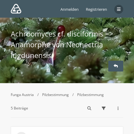
Anmelden
Registrieren
Achroomyces cf. disciformis =>
Anamorphe von Neonectria
lugdunensis
Funga Austria
Pilzbestimmung
Pilzbestimmung
5 Beiträge