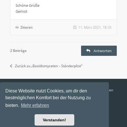
Schöne Grüße
Gernot
Zitieren
11. März 2021, 18:10
2 Beiträge
Antworten
Zurück zu „Basidiomyceten – Ständerpilze“
Funga Austria
FAQ
Datenschutz
Nutzungsbedingungen
Diese Website nutzt Cookies, um dir den
bestmöglichen Komfort bei der Nutzung zu
Alle Zeiten sind
UTC+02:00
bieten.
Mehr erfahren
Aktuelle Zeit: 9. August 2026, 16:36
Powered by
phpBB
® Forum Software © phpBB Limited
Verstanden!
Ravaio Theme by
Gramziu