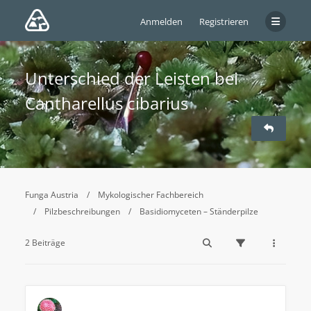
Anmelden
Registrieren
Unterschied der Leisten bei
Cantharellus cibarius
Funga Austria
Mykologischer Fachbereich
Pilzbeschreibungen
Basidiomyceten – Ständerpilze
2 Beiträge