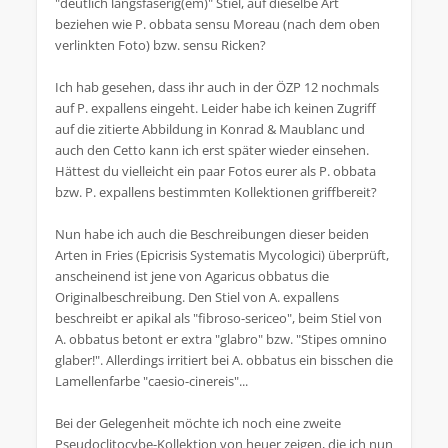
"deutlich längsfaserig(em)" Stiel, auf dieselbe Art
beziehen wie P. obbata sensu Moreau (nach dem oben
verlinkten Foto) bzw. sensu Ricken?
Ich hab gesehen, dass ihr auch in der ÖZP 12 nochmals
auf P. expallens eingeht. Leider habe ich keinen Zugriff
auf die zitierte Abbildung in Konrad & Maublanc und
auch den Cetto kann ich erst später wieder einsehen.
Hättest du vielleicht ein paar Fotos eurer als P. obbata
bzw. P. expallens bestimmten Kollektionen griffbereit?
Nun habe ich auch die Beschreibungen dieser beiden
Arten in Fries (Epicrisis Systematis Mycologici) überprüft,
anscheinend ist jene von Agaricus obbatus die
Originalbeschreibung. Den Stiel von A. expallens
beschreibt er apikal als "fibroso-sericeo", beim Stiel von
A. obbatus betont er extra "glabro" bzw. "Stipes omnino
glaber!". Allerdings irritiert bei A. obbatus ein bisschen die
Lamellenfarbe "caesio-cinereis"...
Bei der Gelegenheit möchte ich noch eine zweite
Pseudoclitocybe-Kollektion von heuer zeigen, die ich nun