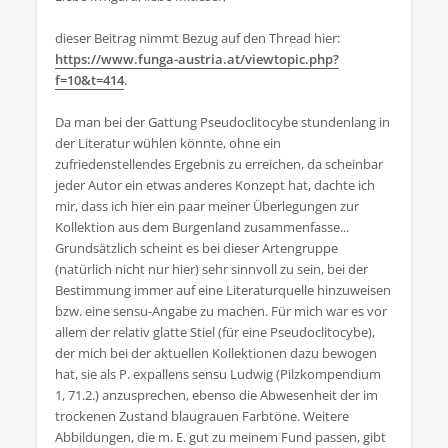
dieser Beitrag nimmt Bezug auf den Thread hier:
https://www.funga-austria.at/viewtopic.php?
f=10&t=414
.
Da man bei der Gattung Pseudoclitocybe stundenlang in
der Literatur wühlen könnte, ohne ein
zufriedenstellendes Ergebnis zu erreichen, da scheinbar
jeder Autor ein etwas anderes Konzept hat, dachte ich
mir, dass ich hier ein paar meiner Überlegungen zur
Kollektion aus dem Burgenland zusammenfasse...
Grundsätzlich scheint es bei dieser Artengruppe
(natürlich nicht nur hier) sehr sinnvoll zu sein, bei der
Bestimmung immer auf eine Literaturquelle hinzuweisen
bzw. eine sensu-Angabe zu machen. Für mich war es vor
allem der relativ glatte Stiel (für eine Pseudoclitocybe),
der mich bei der aktuellen Kollektionen dazu bewogen
hat, sie als P. expallens sensu Ludwig (Pilzkompendium
1, 71.2.) anzusprechen, ebenso die Abwesenheit der im
trockenen Zustand blaugrauen Farbtöne. Weitere
Abbildungen, die m. E. gut zu meinem Fund passen, gibt