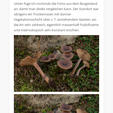
Unten füge ich nochmals die Fotos aus dem Burgenland
an, damit man direkt vergleichen kann. Der Standort war
übrigens ein Trockenrasen mit dünner
Vegetationsschicht über z. T. anstehendem Gestein, wo
die Art sehr zahlreich, eigentlich massenhaft fruktifizierte
und makroskopisch sehr konstant erschien.