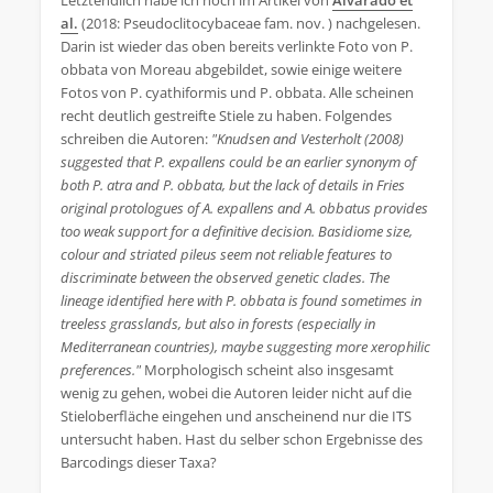
Letztendlich habe ich noch im Artikel von
Alvarado et
al.
(2018: Pseudoclitocybaceae fam. nov. ) nachgelesen.
Darin ist wieder das oben bereits verlinkte Foto von P.
obbata von Moreau abgebildet, sowie einige weitere
Fotos von P. cyathiformis und P. obbata. Alle scheinen
recht deutlich gestreifte Stiele zu haben. Folgendes
schreiben die Autoren:
"Knudsen and Vesterholt (2008)
suggested that P. expallens could be an earlier synonym of
both P. atra and P. obbata, but the lack of details in Fries
original protologues of A. expallens and A. obbatus provides
too weak support for a definitive decision. Basidiome size,
colour and striated pileus seem not reliable features to
discriminate between the observed genetic clades. The
lineage identified here with P. obbata is found sometimes in
treeless grasslands, but also in forests (especially in
Mediterranean countries), maybe suggesting more xerophilic
preferences."
Morphologisch scheint also insgesamt
wenig zu gehen, wobei die Autoren leider nicht auf die
Stieloberfläche eingehen und anscheinend nur die ITS
untersucht haben. Hast du selber schon Ergebnisse des
Barcodings dieser Taxa?