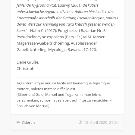
fehlende Hygrophanität. Ludwig (2001) diskutiert
unterschiedliche Angaben diverser Autoren hinsichtlich der
Sporenmaße innerhalb der Gattung Pseudoclitocybe, sodass
dereb Wert zur Trennung von Taxa kritisch gesehen werden
kann
." - Hahn C. (2017): Fungi selecti Bavariae Nr. 34.
Pseudoclitocybe expallens (Pers.: Fr.) M.M. Moser.
Magerrasen-Gabeltrichterling, Ausblassender
Gabeltrichterling. Mycologia Bavarica 17: 120.
Liebe Grüße,
Christoph
Argentum atque aurum facile est laenamque togamque
mittere, boletos mittere difficile est
(Silber und Gold, Mantel und Toga kann man leicht
verschenken, schwer ist es aber, auf Pilze zu verzichten -
Spruch von Martial)
Zitieren
12. April 2020, 21:56