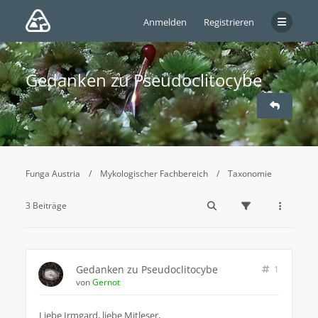
Anmelden
Registrieren
Gedanken zu Pseudoclitocybe
Funga Austria
Mykologischer Fachbereich
Taxonomie
3 Beiträge
Gedanken zu Pseudoclitocybe
1
von
Gernot
Liebe Irmgard, liebe Mitleser,