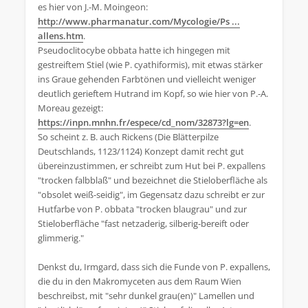
es hier von J.-M. Moingeon:
http://www.pharmanatur.com/Mycologie/Ps ...
allens.htm
.
Pseudoclitocybe obbata hatte ich hingegen mit
gestreiftem Stiel (wie P. cyathiformis), mit etwas stärker
ins Graue gehenden Farbtönen und vielleicht weniger
deutlich gerieftem Hutrand im Kopf, so wie hier von P.-A.
Moreau gezeigt:
https://inpn.mnhn.fr/espece/cd_nom/32873?lg=en
.
So scheint z. B. auch Rickens (Die Blätterpilze
Deutschlands, 1123/1124) Konzept damit recht gut
übereinzustimmen, er schreibt zum Hut bei P. expallens
"trocken falbblaß" und bezeichnet die Stieloberfläche als
"obsolet weiß-seidig", im Gegensatz dazu schreibt er zur
Hutfarbe von P. obbata "trocken blaugrau" und zur
Stieloberfläche "fast netzaderig, silberig-bereift oder
glimmerig."
Denkst du, Irmgard, dass sich die Funde von P. expallens,
die du in den Makromyceten aus dem Raum Wien
beschreibst, mit "sehr dunkel grau(en)" Lamellen und