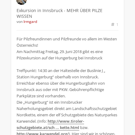
Exkursion in Innsbruck - MEHR ÜBER PILZE
WISSEN
von
Irmgard
1
Für Pilzfreundinnen und Pilzfreunde vo allem im Westen
Österreichs!
Am Nachmittag Freitag, 29. Juni 2018 gibt es eine
PIlzexkursion auf der Hungerburg bei Innsbruck
Treffpunkt: 14:30 an der Haltestelle der Buslinie J „
Station Hungerburg“ oberhalb von Innsbruck.
Erreichbar ebenso über die Hungerburgbahn von
Innsbruck aus oder mit PKW. Gebührenpflichtige
Parkplätze sind vorhanden.
Die „Hungerburg“ ist ein Innsbrucker
Naherholungsgebiet direkt am Landschaftsschutzgebiet
Nordkette, einem der elf Schutzgebiete des Naturparkes
Karwendel. (Info:
http://www.tiroler-
schutzgebiete.at/sch ... kette.html
bzw.
http://www.karwendel.org/
). Hier sind wir in schönen,