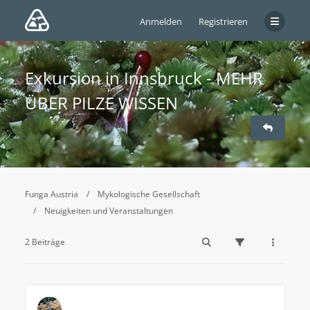
Anmelden
Registrieren
Exkursion in Innsbruck - MEHR
ÜBER PILZE WISSEN
Funga Austria
Mykologische Gesellschaft
Neuigkeiten und Veranstaltungen
2 Beiträge