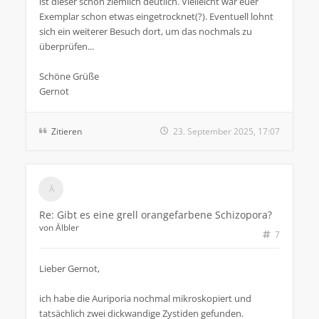
ist dieser schon ziemlich deutlich. Vielleicht war euer
Exemplar schon etwas eingetrocknet(?). Eventuell lohnt
sich ein weiterer Besuch dort, um das nochmals zu
überprüfen...
Schöne Grüße
Gernot
Zitieren
23. September 2025, 17:07
Re: Gibt es eine grell orangefarbene Schizopora?
von
Älbler
7
Lieber Gernot,
ich habe die Auriporia nochmal mikroskopiert und
tatsächlich zwei dickwandige Zystiden gefunden.