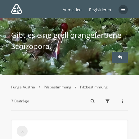
Anmelden
Registrieren
Gibt es eine grell orangefarbene
Schizopora?
Funga Austria
Pilzbestimmung
Pilzbestimmung
7 Beiträge