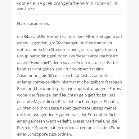
Gibt es eine grell orangefarbene Schizopora?
1
von
Älbler
Hallo zusammen,
die Rika(UmUlmHerum) hat in einem Altholzrefugium auf
einem liegenden, großformatigen Buchenstamm im
optimalmorschen Stadium einen grell orangefarbenen
Resupinatporling gefunden. Bei dieser Farbe dachte ich
an ein "Heimspiel", denn soviele Arten mit dieser Farbe
kann es nicht geben. Der Fruchtkörper hat eine
Ausdehnung bis 50 cm, ist nicht ablösbar, annuell, ist
anfangs creme-gelblich-inkarnat mit hellgelbem faserigen
Rand und bekommt später eine apricot-orangene Farbe,
wobei der faserige Rand leuchten gelb gefärbt ist. Das
gesamte Mycel dieses Pilzes ist leuchtend gelb. Er hat ca.
2 Poren pro mm. Diese haben gechlitzte Dissepimente
mit herausragenden Hyphen, was der Porenoberfläche
einen gewissen Glanz verleiht. Dieses Merkmal und die
Form der Sporen haben mich dazu veranlasst, den Fund
einer Schizopora zuzuordnen.