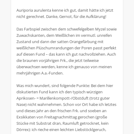
Auriporia aurulenta kenne ich gut, damit hätte ich jetzt
nicht gerechnet. Danke, Gernot, für die Aufklärung!
Das Farbspiel zwischen dem schwefelgelben Myzel sowie
Zuwachskanten, dem Weißlichen im vermutl. unreifen
Zustand und dann der satten Orangefärbung mit
weißlichen Plüschumrandungen der Poren passt perfekt
auf diesen Fund – das kann ich gut nachvollziehen. Auch
die braunen vorjährigen Frk., die jetzt teilweise
überwachsen werden, kenne ich genauso von meinen
mehrjährigen A.a.-Funden.
Was mich wundert, sind folgende Punkte: Bei dem hier
diskutierten Fund kann ich den typisch würzigen
Aprikosen- = Marillenkompott-/Obstduft (trotz guter
Nase) nicht wahrnehmen. Schon vor Ort habe ich letztes
und dieses Jahr an den frischen Frk. und soeben an
Exsikkaten von Freitagnachmittag gerochen (große
Stücke mit Substrat dran, Raumluft getrocknet, kein
Dörrex): ich rieche einen leichten Liebstöcklgeruch,