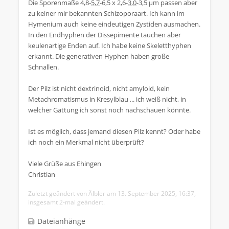
Die Sporenmaße 4,8-
5,7
-6,5 x 2,6-
3,0
-3,5 µm passen aber
zu keiner mir bekannten Schizoporaart. Ich kann im
Hymenium auch keine eindeutigen Zystiden ausmachen.
In den Endhyphen der Dissepimente tauchen aber
keulenartige Enden auf. Ich habe keine Skeletthyphen
erkannt. Die generativen Hyphen haben große
Schnallen.
Der Pilz ist nicht dextrinoid, nicht amyloid, kein
Metachromatismus in Kresylblau ... ich weiß nicht, in
welcher Gattung ich sonst noch nachschauen könnte.
Ist es möglich, dass jemand diesen Pilz kennt? Oder habe
ich noch ein Merkmal nicht überprüft?
Viele Grüße aus Ehingen
Christian
Zuletzt geändert von
Älbler
am 13. September 2025, 16:37,
insgesamt 2-mal geändert.
Dateianhänge