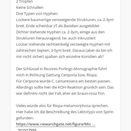
2 Tropfen
Keine Schnallen
Drei Typen von Hyphen:
Lockere baumartige verzweigende Strukturen, ca. 2-3ym
breit. Ende scheinbar zT als Basidien ausgebildet
Dichter stehende Hyphen ca. 2-3ym, einige aus den
Strukturen herausragend, tw. auch inkrustiert
Locker stehende rechtwinkelig verzweigte Hyphen mit
zahlreichen Septen, 3-5ym breit. Daraus (aber da bin ich
mir nicht sicher) spalten sich einzelne Konidien ab?
Der Schlüssel in Rivoires Porlings-Monographie führt
mich in Richtung Gattung Ceriporia bzw. Riopa.
Für Ceriporia würde C. camaresiana am besten passen.
Allerdings sollte hier die KOH-Reaktion grünlich sein. Das
war definitiv nicht der Fall, eher ein braun-rosa Ton.
Vieles würde also für Riopa metamorphosa sprechen.
Hier habe ich die Beschreibung des Lektotyps von Spirin
gefunden:
https://www.researchgate.net/figure/Mic ...
_311517555