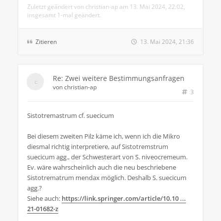
Zuletzt geändert von
christian-ap
am 13. Mai 2024, 22:02,
insgesamt 1-mal geändert.
Zitieren
13. Mai 2024, 21:36
Re: Zwei weitere Bestimmungsanfragen
von
christian-ap
3
Sistotremastrum cf. suecicum
Bei diesem zweiten Pilz käme ich, wenn ich die Mikro
diesmal richtig interpretiere, auf Sistotremstrum
suecicum agg., der Schwesterart von S. niveocremeum.
Ev. wäre wahrscheinlich auch die neu beschriebene
Sistotrematrum mendax möglich. Deshalb S. suecicum
agg.?
Siehe auch:
https://link.springer.com/article/10.10 ...
21-01682-z