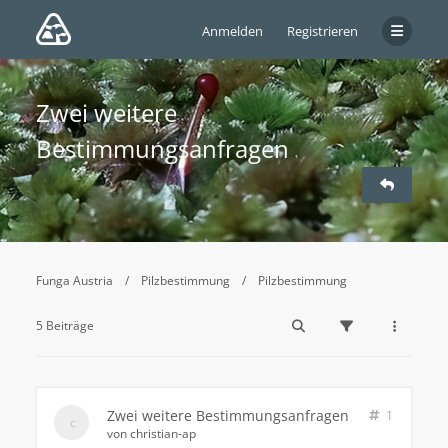
Anmelden
Registrieren
Zwei weitere
Bestimmungsanfragen
Funga Austria
Pilzbestimmung
Pilzbestimmung
5 Beiträge
Zwei weitere Bestimmungsanfragen
1
von
christian-ap