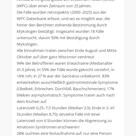
(WPC) über einen Zeitraum von 25 Jahren.
Die Fälle wurden retrospektiv (2000–2025) aus der
WPC‑Datenbank erfasst, und wo es möglich war, die
hinter den Berichten stehende Bestimmung durch
Mykologen bestätigt. Insgesamt wurden 18 Fälle
untersucht, davon 50% mit Bestätigung durch
Mykologen.
Alle Einnahmen traten zwischen Ende August und Mitte
Oktober auf über ganz Wisconsin verstreut.
94% der Betroffenen waren Erwachsene (Medianalter
41,5 Jahre), In 55% der Fälle wurde gekocht verzehrt, in
16% roh; in 27 % war der Garstatus unbekannt. 83%
entwickelten ausschließlich gastrointestinale Symptome
(Übelkeit, Erbrechen, Durchfall, Bauchschmerzen); 17%
blieben asymptomatisch. Symptome traten auch nach
dem Kochen auf.
Latenzzeit 0,25–7,5 Stunden (Median 3,5); Ende in 2–41
Stunden (Median 8,75); einzelne Fälle mit einer
Latenzzeit von 6 Stunden können die Abgrenzung zu
Amatoxin‑Syndromen erschweren!
28% suchten eine Notaufnahme auf; nur eine Person