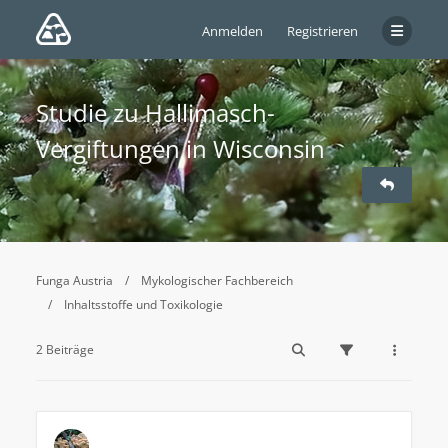
Anmelden
Registrieren
Studie zu Hallimasch-
Vergiftungen in Wisconsin
Funga Austria
Mykologischer Fachbereich
Inhaltsstoffe und Toxikologie
2 Beiträge