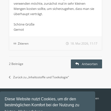
verwenden möchte, zunächst mal in sehr kleinen
Mengen kosten sollte, um sicherzugehen, dass man sie
überhaupt verträgt.
Schöne Grüße
Gernot
Zitieren
18. Mai 2026, 11:17
2 Beiträge
Antworten
Zurück zu „Inhaltsstoffe und Toxikologie“
Funga Austria
FAQ
Datenschutz
Nutzungsbedingungen
Diese Website nutzt Cookies, um dir den
bestmöglichen Komfort bei der Nutzung zu
Alle Zeiten sind
UTC+02:00