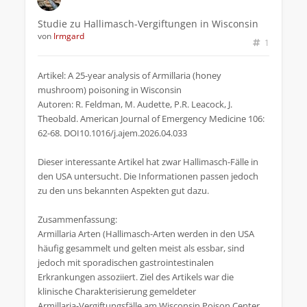
Studie zu Hallimasch-Vergiftungen in Wisconsin
von
Irmgard
1
Artikel: A 25-year analysis of Armillaria (honey
mushroom) poisoning in Wisconsin
Autoren: R. Feldman, M. Audette, P.R. Leacock, J.
Theobald. American Journal of Emergency Medicine 106:
62-68. DOI10.1016/j.ajem.2026.04.033
Dieser interessante Artikel hat zwar Hallimasch-Fälle in
den USA untersucht. Die Informationen passen jedoch
zu den uns bekannten Aspekten gut dazu.
Zusammenfassung:
Armillaria Arten (Hallimasch-Arten werden in den USA
häufig gesammelt und gelten meist als essbar, sind
jedoch mit sporadischen gastrointestinalen
Erkrankungen assoziiert. Ziel des Artikels war die
klinische Charakterisierung gemeldeter
Armillaria‑Vergiftungsfälle am Wisconsin Poison Center