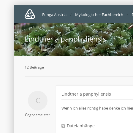
Funga Austria
Mykologischer Fachbereich
Lindtneria panphyliensis
12 Beiträge
Lindtneria panphyliensis
Wenn ich alles richtig habe denke ich hie
Cognacmeister
Dateianhänge