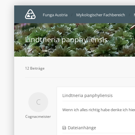
Funga Austria
Mykologischer Fachbereich
Lindtneria panphyliensis
12 Beiträge
Lindtneria panphyliensis
Wenn ich alles richtig habe denke ich hie
Cognacmeister
Dateianhänge