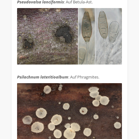
Pseudovalsa lanciformis
: Auf Betula-Ast.
.
Psilachnum lateritioalbum
: Auf Phragmites.