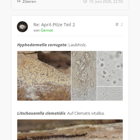
Zitieren
10. Juni 2026, 22:50
Re: April-Pilze Teil 2
2
von
Gernot
Hyphodermella corrugata
: Laubholz.
.
Litschauerella clematidis
: Auf Clematis vitalba.