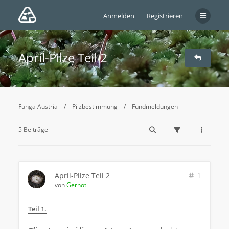
Anmelden
Registrieren
April-Pilze Teil 2
Funga Austria
Pilzbestimmung
Fundmeldungen
5 Beiträge
April-Pilze Teil 2
1
von
Gernot
Teil 1.