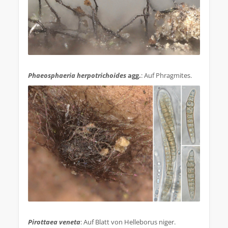
.
Phaeosphaeria herpotrichoides
agg.
: Auf Phragmites.
.
Pirottaea veneta
: Auf Blatt von Helleborus niger.