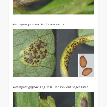
.
Uromyces ficariae
: Auf Ficaria verna.
.
Uromyces gageae
: Leg. M.K. Hanson. Auf Gagea lutea.