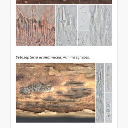
.
Setoseptoria arundinacea
: Auf Phragmites.
.