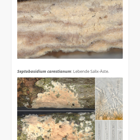
.
Septobasidium carestianum
: Lebende Salix-Äste.