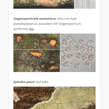
.
Stegonsporiicola aurantiaca
: Äste von Acer
pseudoplatanus; assoziiert mit Stegonsporium
pyriforme agg.
.
Xylodon pruni
: Auf Salix.