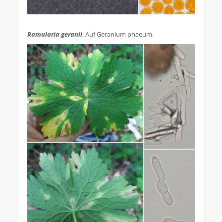
.
Ramularia geranii
: Auf Geranium phaeum.