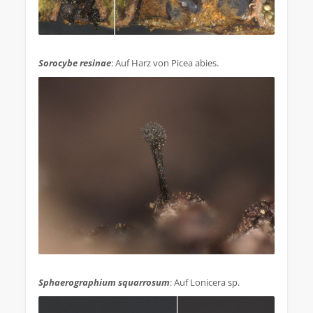
.
Sorocybe resinae
: Auf Harz von Picea abies.
.
Sphaerographium squarrosum
: Auf Lonicera sp.