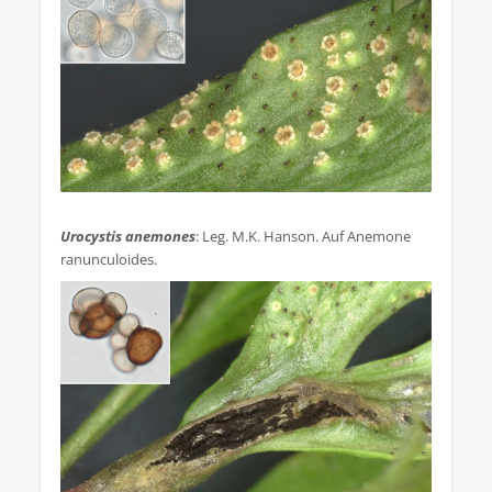
.
Urocystis anemones
: Leg. M.K. Hanson. Auf Anemone
ranunculoides.