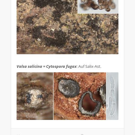
.
Valsa salicina = Cytospora fugax
: Auf Salix-Ast.