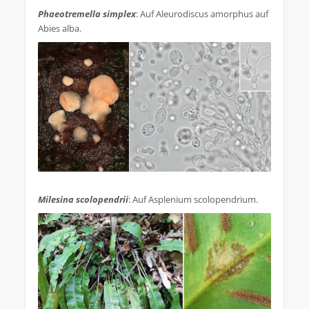
Phaeotremella simplex
: Auf Aleurodiscus amorphus auf
Abies alba.
.
Milesina scolopendrii
: Auf Asplenium scolopendrium.