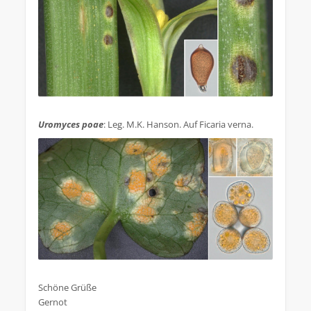
.
Uromyces poae
: Leg. M.K. Hanson. Auf Ficaria verna.
.
Schöne Grüße
Gernot