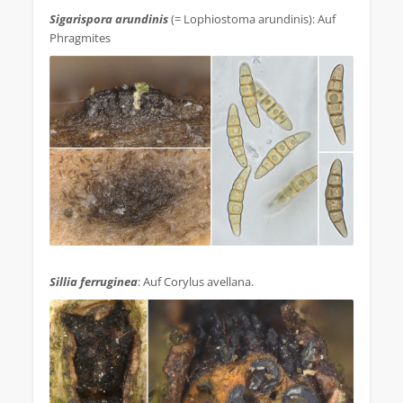
Sigarispora arundinis
(= Lophiostoma arundinis): Auf
Phragmites
.
Sillia ferruginea
: Auf Corylus avellana.