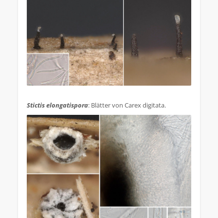
.
Stictis elongatispora
: Blätter von Carex digitata.