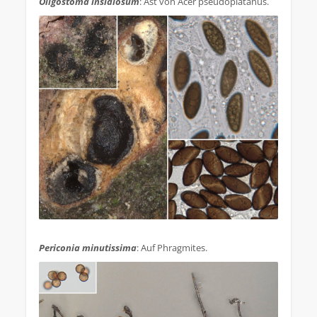
Oligostoma insidiosum
: Ast von Acer pseudoplatanus.
.
Periconia minutissima
: Auf Phragmites.