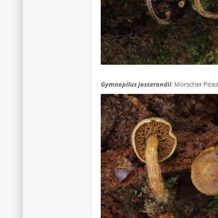
.
Gymnopilus josserandii
: Morscher Picea