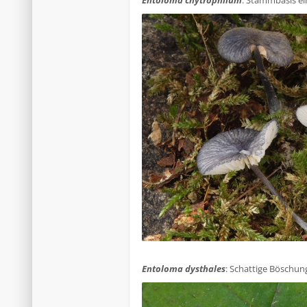
Entoloma chytrophilum
: Stammbasis ei
.
Entoloma dysthales
: Schattige Böschung