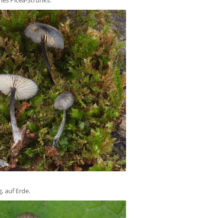
nes Picea-Strunks.
, auf Erde.