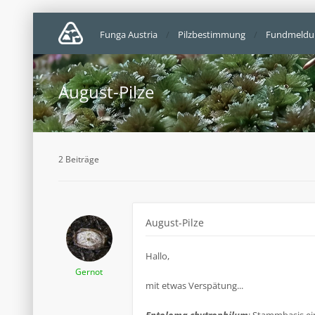
Funga Austria
Pilzbestimmung
Fundmeldu
August-Pilze
2 Beiträge
August-Pilze
Hallo,
Gernot
mit etwas Verspätung...