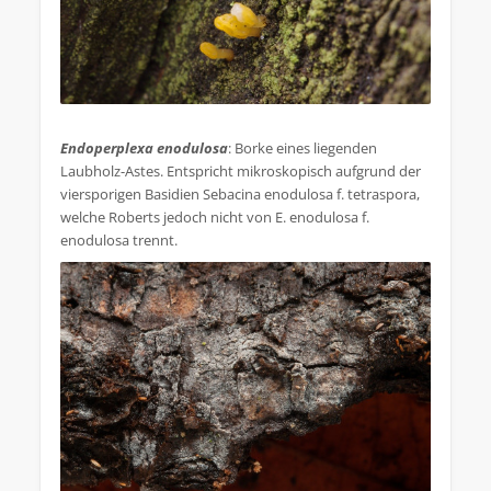
.
Endoperplexa enodulosa
: Borke eines liegenden
Laubholz-Astes. Entspricht mikroskopisch aufgrund der
viersporigen Basidien Sebacina enodulosa f. tetraspora,
welche Roberts jedoch nicht von E. enodulosa f.
enodulosa trennt.