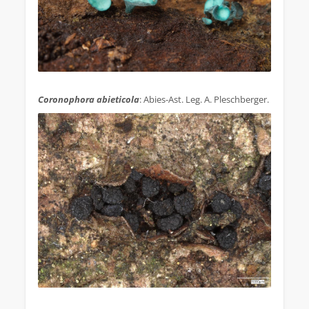
.
Coronophora abieticola
: Abies-Ast. Leg. A. Pleschberger.
.