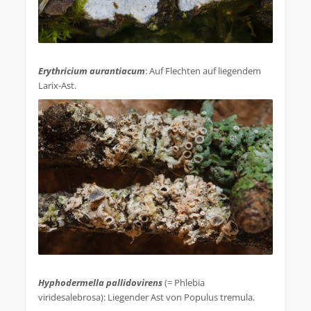
.
Erythricium aurantiacum
: Auf Flechten auf liegendem
Larix-Ast.
.
Hyphodermella pallidovirens
(= Phlebia
viridesalebrosa): Liegender Ast von Populus tremula.