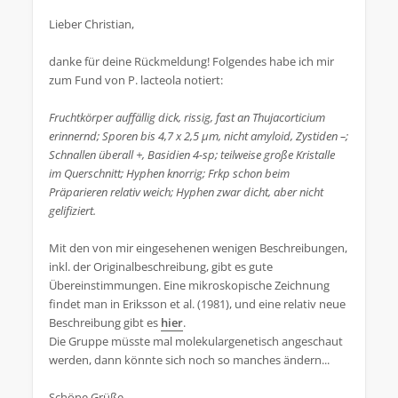
Lieber Christian,
danke für deine Rückmeldung! Folgendes habe ich mir
zum Fund von P. lacteola notiert:
Fruchtkörper auffällig dick, rissig, fast an Thujacorticium
erinnernd; Sporen bis 4,7 x 2,5 µm, nicht amyloid, Zystiden –;
Schnallen überall +, Basidien 4-sp; teilweise große Kristalle
im Querschnitt; Hyphen knorrig; Frkp schon beim
Präparieren relativ weich; Hyphen zwar dicht, aber nicht
gelifiziert.
Mit den von mir eingesehenen wenigen Beschreibungen,
inkl. der Originalbeschreibung, gibt es gute
Übereinstimmungen. Eine mikroskopische Zeichnung
findet man in Eriksson et al. (1981), und eine relativ neue
Beschreibung gibt es
hier
.
Die Gruppe müsste mal molekulargenetisch angeschaut
werden, dann könnte sich noch so manches ändern...
Schöne Grüße