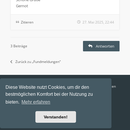
Gernot
Zitieren
27. Mai 2025, 22:44
3 Beiträge
Antworten
Zurück zu „Fundmeldungen“
Funga Austria
FAQ
Datenschutz
Nutzungsbedingungen
Diese Website nutzt Cookies, um dir den
bestmöglichen Komfort bei der Nutzung zu
Alle Zeiten sind
UTC+02:00
bieten.
Mehr erfahren
Aktuelle Zeit: 9. August 2026, 12:17
Powered by
phpBB
® Forum Software © phpBB Limited
Verstanden!
Ravaio Theme by
Gramziu