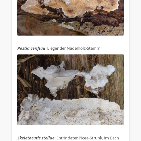
.
Postia ceriflua
: Liegender Nadelholz-Stamm.
.
Skeletocutis stellae
: Entrindeter Picea-Strunk, im Bach