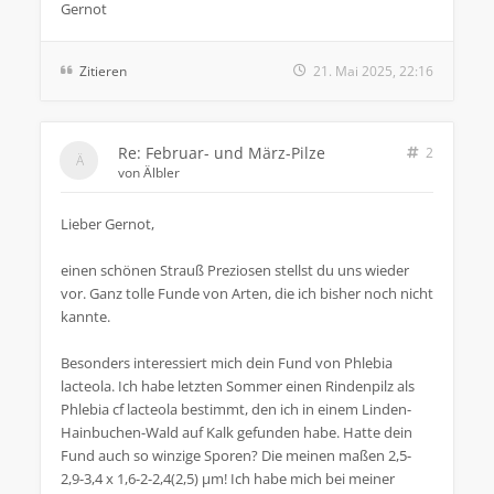
Gernot
Zitieren
21. Mai 2025, 22:16
Re: Februar- und März-Pilze
2
von
Älbler
Lieber Gernot,
einen schönen Strauß Preziosen stellst du uns wieder
vor. Ganz tolle Funde von Arten, die ich bisher noch nicht
kannte.
Besonders interessiert mich dein Fund von Phlebia
lacteola. Ich habe letzten Sommer einen Rindenpilz als
Phlebia cf lacteola bestimmt, den ich in einem Linden-
Hainbuchen-Wald auf Kalk gefunden habe. Hatte dein
Fund auch so winzige Sporen? Die meinen maßen 2,5-
2,9-3,4 x 1,6-2-2,4(2,5) µm! Ich habe mich bei meiner