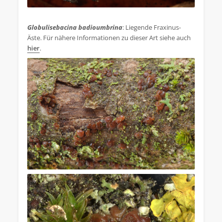
.
Globulisebacina badioumbrina
: Liegende Fraxinus-
Äste. Für nähere Informationen zu dieser Art siehe auch
hier
.