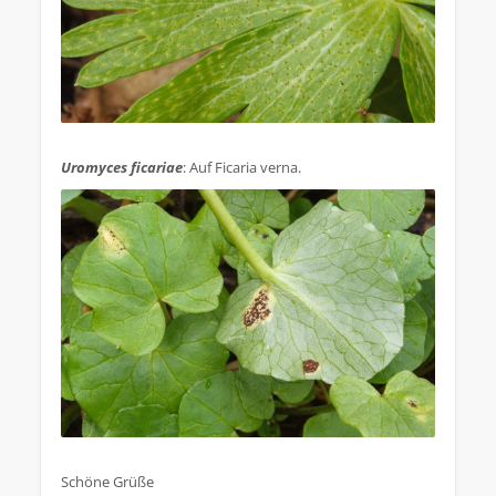
.
Uromyces ficariae
: Auf Ficaria verna.
.
Schöne Grüße