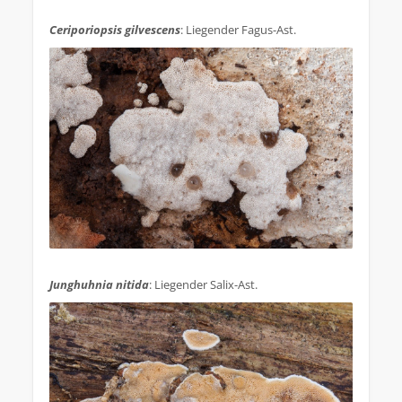
.
Ceriporiopsis gilvescens
: Liegender Fagus-Ast.
.
Junghuhnia nitida
: Liegender Salix-Ast.