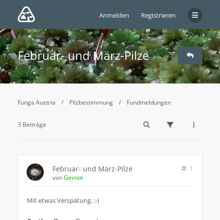
Anmelden
Registrieren
Februar- und März-Pilze
Funga Austria
Pilzbestimmung
Fundmeldungen
3 Beiträge
Februar- und März-Pilze
1
von
Gernot
Mit etwas Verspätung. :-)