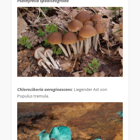
Psathyrella spadiceogrisea
.
Chlorociboria aeruginascens
: Liegender Ast von
Populus tremula.