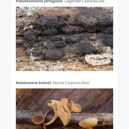
Pseudovalsaria ferruginea
: Liegender Castanea-Ast.
.
Rutstroemia bolaris
: Dünne Carpinus-Äste.