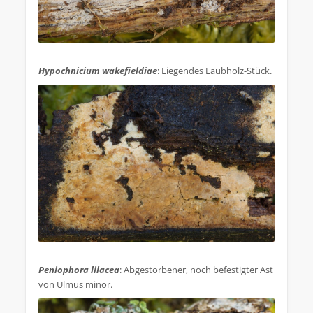
.
Hypochnicium wakefieldiae
: Liegendes Laubholz-Stück.
.
Peniophora lilacea
: Abgestorbener, noch befestigter Ast
von Ulmus minor.