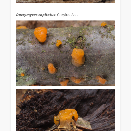
.
Dacrymyces capitatus
: Corylus-Ast.