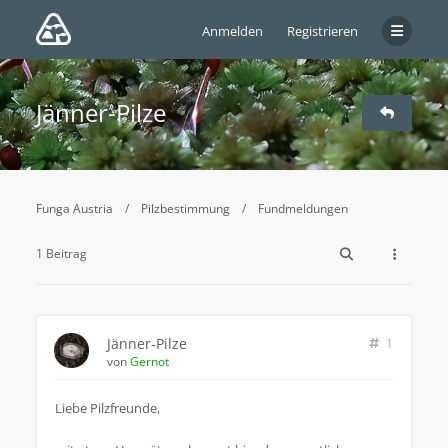
Anmelden
Registrieren
Jänner-Pilze
Funga Austria
Pilzbestimmung
Fundmeldungen
1 Beitrag
Jänner-Pilze
1
von
Gernot
Liebe Pilzfreunde,