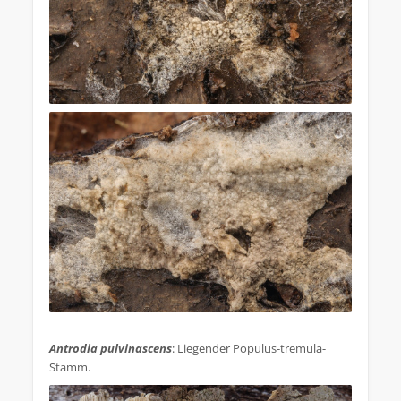
.
Antrodia pulvinascens
: Liegender Populus-tremula-
Stamm.