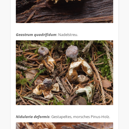
.
Geastrum quadrifidum
: Nadelstreu.
.
Nidularia deformis
: Gestapeltes, morsches Pinus-Holz.