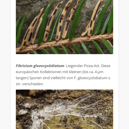
.
Fibricium gloeocystidiatum
: Liegender Picea-Ast. Diese
europäischen Kollektionen mit kleinen (bis ca. 4 µm
langen) Sporen sind vielleicht von F. gloeocystidiatum s.
str. verschieden.