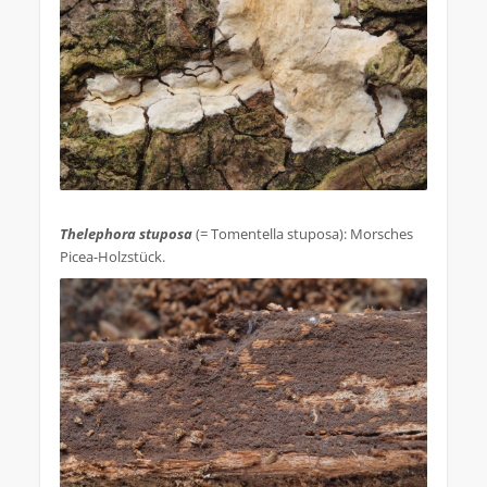
.
Thelephora stuposa
(= Tomentella stuposa): Morsches
Picea-Holzstück.