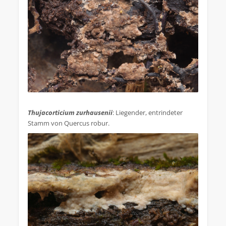
.
Thujacorticium zurhausenii
: Liegender, entrindeter
Stamm von Quercus robur.