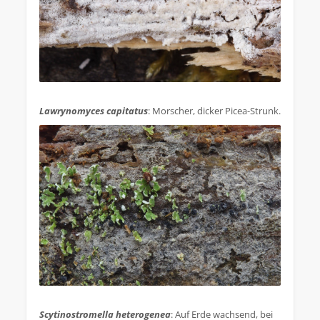
.
Lawrynomyces capitatus
: Morscher, dicker Picea-Strunk.
.
Scytinostromella heterogenea
: Auf Erde wachsend, bei