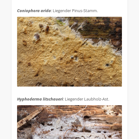
.
Coniophora arida
: Liegender Pinus-Stamm.
.
Hyphoderma litschaueri
: Liegender Laubholz-Ast.