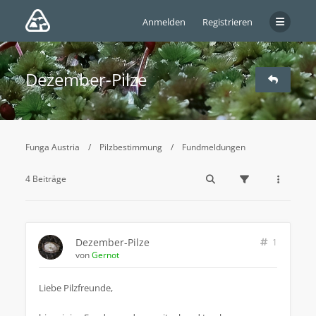
Anmelden
Registrieren
Dezember-Pilze
Funga Austria
Pilzbestimmung
Fundmeldungen
4 Beiträge
Dezember-Pilze
1
von
Gernot
Liebe Pilzfreunde,