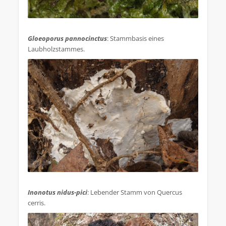
.
Gloeoporus pannocinctus
: Stammbasis eines
Laubholzstammes.
.
Inonotus nidus-pici
: Lebender Stamm von Quercus
cerris.