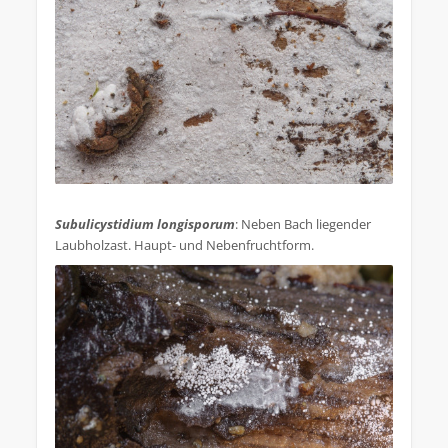
.
Subulicystidium longisporum
: Neben Bach liegender
Laubholzast. Haupt- und Nebenfruchtform.