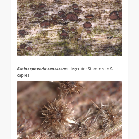
.
Echinosphaeria canescens
: Liegender Stamm von Salix
caprea.