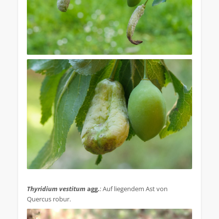
.
Thyridium vestitum
agg.
: Auf liegendem Ast von
Quercus robur.