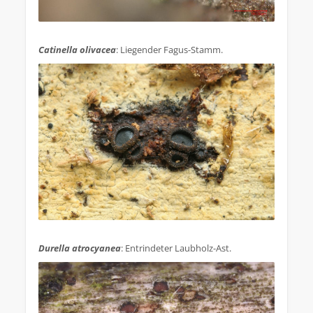
.
Catinella olivacea
: Liegender Fagus-Stamm.
.
Durella atrocyanea
: Entrindeter Laubholz-Ast.