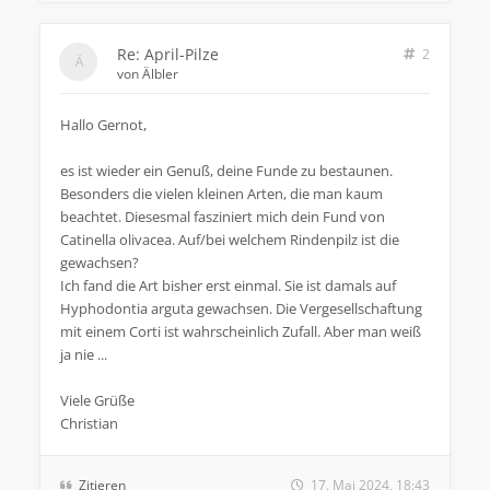
Re: April-Pilze
2
von
Älbler
Hallo Gernot,
es ist wieder ein Genuß, deine Funde zu bestaunen.
Besonders die vielen kleinen Arten, die man kaum
beachtet. Diesesmal fasziniert mich dein Fund von
Catinella olivacea. Auf/bei welchem Rindenpilz ist die
gewachsen?
Ich fand die Art bisher erst einmal. Sie ist damals auf
Hyphodontia arguta gewachsen. Die Vergesellschaftung
mit einem Corti ist wahrscheinlich Zufall. Aber man weiß
ja nie ...
Viele Grüße
Christian
Zitieren
17. Mai 2024, 18:43