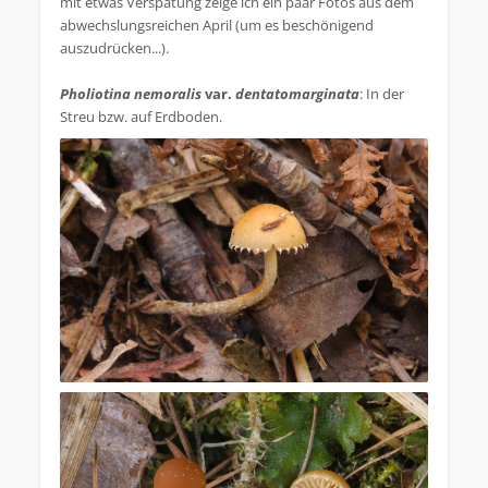
mit etwas Verspätung zeige ich ein paar Fotos aus dem
abwechslungsreichen April (um es beschönigend
auszudrücken...).
Pholiotina nemoralis
var.
dentatomarginata
: In der
Streu bzw. auf Erdboden.