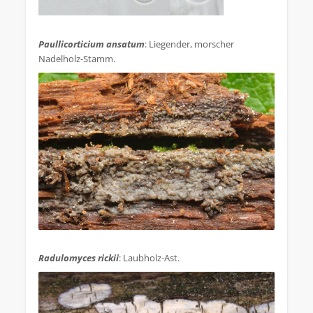
.
Paullicorticium ansatum
: Liegender, morscher
Nadelholz-Stamm.
.
Radulomyces rickii
: Laubholz-Ast.