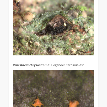
.
Wuestneia chrysostroma
: Liegender Carpinus-Ast.