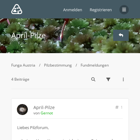
Anmelden
Registrieren
April-Pilze
Funga Austria
Pilzbestimmung
Fundmeldungen
4 Beiträge
April-Pilze
1
von
Gernot
Liebes Pilzforum,