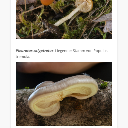
.
Pleurotus calyptratus
: Liegender Stamm von Populus
tremula.