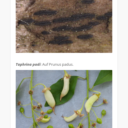
.
Taphrina padi
: Auf Prunus padus.