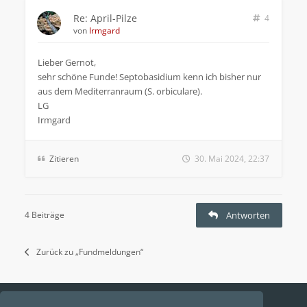
Re: April-Pilze
4
von
Irmgard
Lieber Gernot,
sehr schöne Funde! Septobasidium kenn ich bisher nur
aus dem Mediterranraum (S. orbiculare).
LG
Irmgard
Zitieren
30. Mai 2024, 22:37
4 Beiträge
Antworten
Zurück zu „Fundmeldungen“