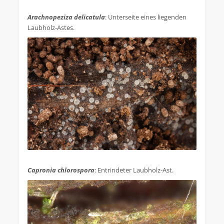
.
Arachnopeziza delicatula
: Unterseite eines liegenden
Laubholz-Astes.
.
Capronia chlorospora
: Entrindeter Laubholz-Ast.