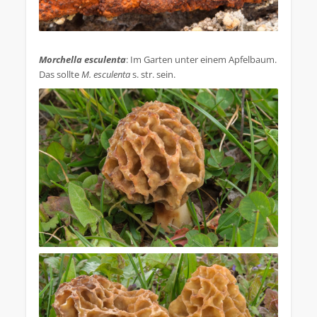
.
Morchella esculenta
: Im Garten unter einem Apfelbaum.
Das sollte
M. esculenta
s. str. sein.