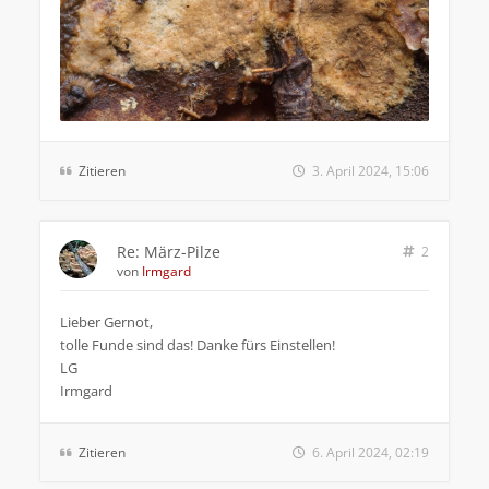
Zitieren
3. April 2024, 15:06
Re: März-Pilze
2
von
Irmgard
Lieber Gernot,
tolle Funde sind das! Danke fürs Einstellen!
LG
Irmgard
Zitieren
6. April 2024, 02:19