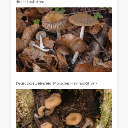
dicker Laubstreu.
.
Trichocybe puberula
: Morscher Fraxinus-Strunk.