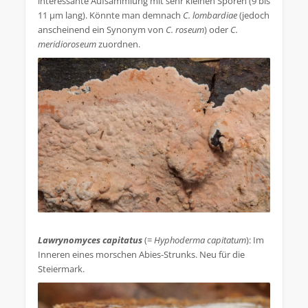
interessante Aufsammlung mit sehr kleinen Sporen (9 bis
11 µm lang). Könnte man demnach
C. lombardiae
(jedoch
anscheinend ein Synonym von
C. roseum
) oder
C.
meridioroseum
zuordnen.
.
Lawrynomyces capitatus
(=
Hyphoderma capitatum
): Im
Inneren eines morschen Abies-Strunks. Neu für die
Steiermark.