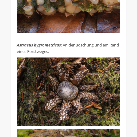
.
Astraeus hygrometricus
: An der Böschung und am Rand
eines Forstweges.