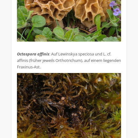
.
Octospora affinis
: Auf Lewinskya speciosa und L. cf.
affinis (früher jeweils Orthotrichum), auf einem liegenden
Fraxinus-Ast.