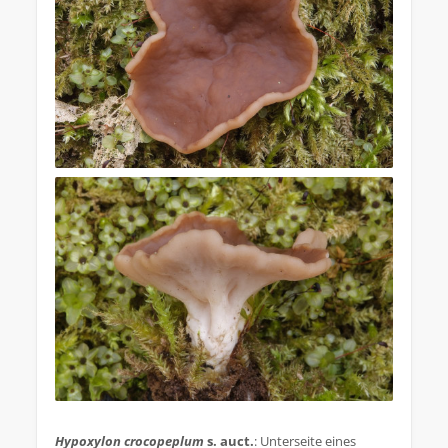
.
Hypoxylon crocopeplum
s. auct.
: Unterseite eines