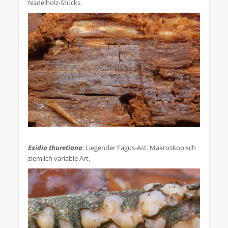
Nadelholz-Stücks.
.
Exidia thuretiana
: Liegender Fagus-Ast. Makroskopisch
ziemlich variable Art.