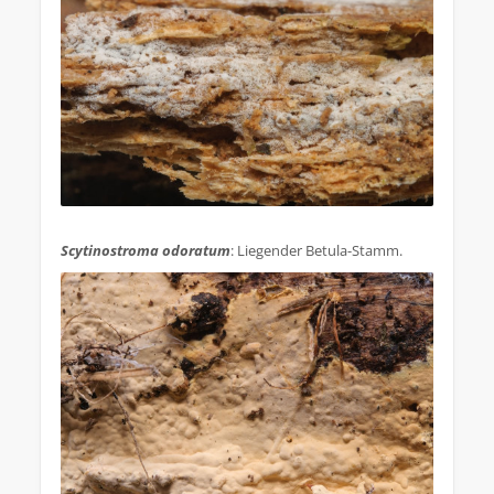
.
Scytinostroma odoratum
: Liegender Betula-Stamm.