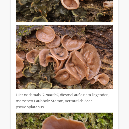
Hier nochmals
G. martinii
, diesmal auf einem liegenden,
morschen Laubholz-Stamm, vermutlich Acer
pseudoplatanus.