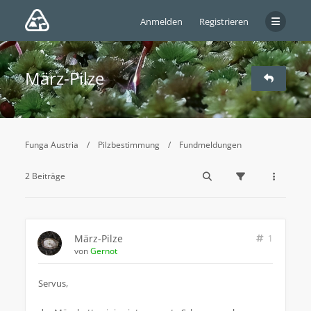
Anmelden
Registrieren
März-Pilze
Funga Austria
Pilzbestimmung
Fundmeldungen
2 Beiträge
März-Pilze
1
von
Gernot
Servus,