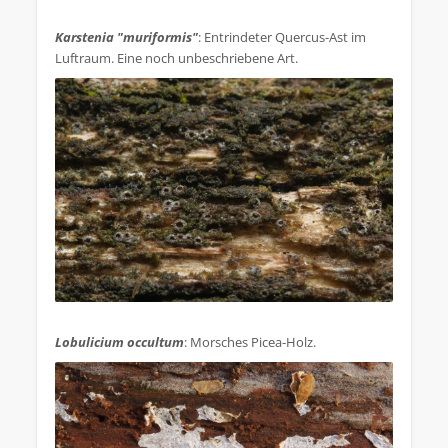
.
Karstenia "muriformis"
: Entrindeter Quercus-Ast im
Luftraum. Eine noch unbeschriebene Art.
.
Lobulicium occultum
: Morsches Picea-Holz.