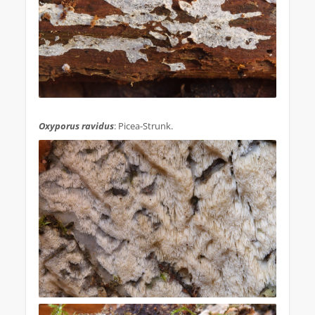
.
Oxyporus ravidus
: Picea-Strunk.