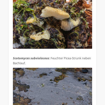
.
Scotomyces subviolaceus
: Feuchter Picea-Strunk neben
Bachlauf.