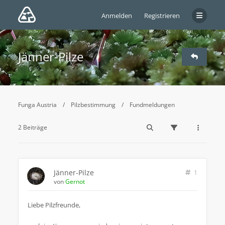
Anmelden
Registrieren
Jänner-Pilze
Funga Austria
Pilzbestimmung
Fundmeldungen
2 Beiträge
Jänner-Pilze
1
von
Gernot
Liebe Pilzfreunde,