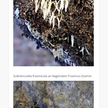
Sclerencoelia fraxinicola an liegendem Fraxinus-Stamm