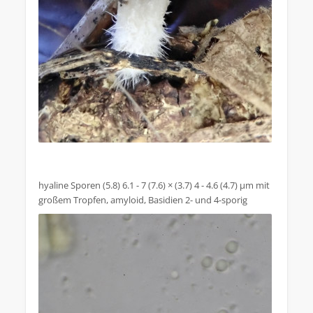
hyaline Sporen (5.8) 6.1 - 7 (7.6) × (3.7) 4 - 4.6 (4.7) µm mit
großem Tropfen, amyloid, Basidien 2- und 4-sporig