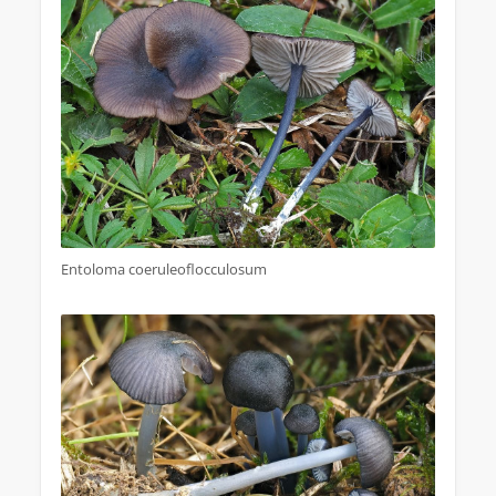
Entoloma coeruleoflocculosum