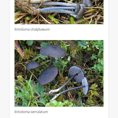
Entoloma chalybaeum
Entoloma serrulatum