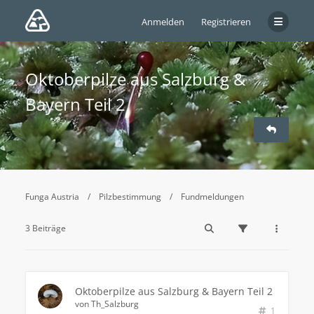
Anmelden
Registrieren
Oktoberpilze aus Salzburg &
Bayern Teil 2
Funga Austria
Pilzbestimmung
Fundmeldungen
3 Beiträge
Oktoberpilze aus Salzburg & Bayern Teil 2
von
Th_Salzburg
1