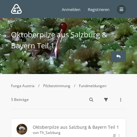
Anmelden
Registrieren
Oktoberpilze aus Salzburg &
Bayern Teil 1
Funga Austria
Pilzbestimmung
Fundmeldungen
5 Beiträge
Oktoberpilze aus Salzburg & Bayern Teil 1
von
Th_Salzburg
1