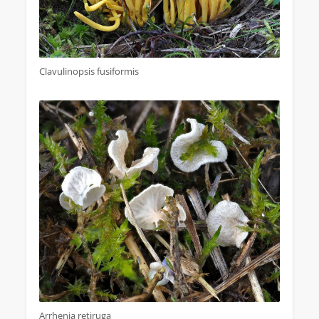
Clavulinopsis fusiformis
Arrhenia retiruga