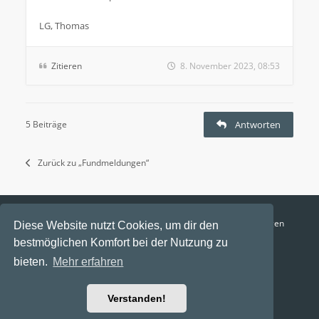
LG, Thomas
Zitieren
8. November 2023, 08:53
5 Beiträge
Antworten
Zurück zu „Fundmeldungen“
Funga Austria
FAQ
Datenschutz
Nutzungsbedingungen
Diese Website nutzt Cookies, um dir den
bestmöglichen Komfort bei der Nutzung zu
Alle Zeiten sind
UTC+02:00
bieten.
Mehr erfahren
Aktuelle Zeit: 7. August 2026, 11:24
Powered by
phpBB
® Forum Software © phpBB Limited
Verstanden!
Ravaio Theme by
Gramziu