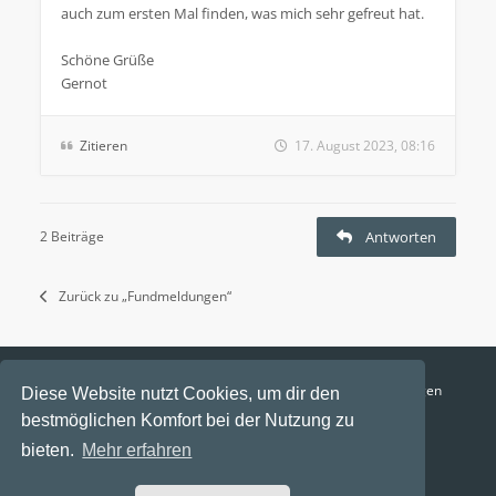
auch zum ersten Mal finden, was mich sehr gefreut hat.
Schöne Grüße
Gernot
Zitieren
17. August 2023, 08:16
2 Beiträge
Antworten
Zurück zu „Fundmeldungen“
Funga Austria
FAQ
Datenschutz
Nutzungsbedingungen
Diese Website nutzt Cookies, um dir den
bestmöglichen Komfort bei der Nutzung zu
Alle Zeiten sind
UTC+02:00
bieten.
Mehr erfahren
Aktuelle Zeit: 6. August 2026, 14:43
Powered by
phpBB
® Forum Software © phpBB Limited