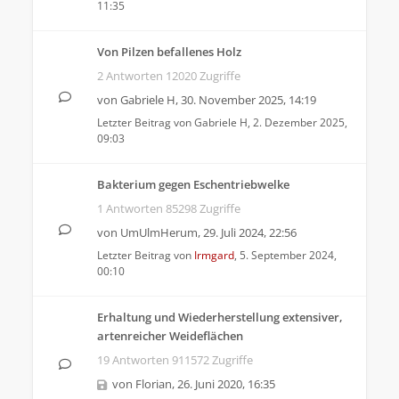
11:35
Von Pilzen befallenes Holz
2 Antworten 12020 Zugriffe
von
Gabriele H
,
30. November 2025, 14:19
Letzter Beitrag von
Gabriele H
,
2. Dezember 2025,
09:03
Bakterium gegen Eschentriebwelke
1 Antworten 85298 Zugriffe
von
UmUlmHerum
,
29. Juli 2024, 22:56
Letzter Beitrag von
Irmgard
,
5. September 2024,
00:10
Erhaltung und Wiederherstellung extensiver,
artenreicher Weideflächen
19 Antworten 911572 Zugriffe
von
Florian
,
26. Juni 2020, 16:35