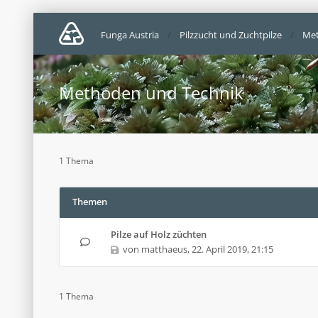
Funga Austria
Pilzzucht und Zuchtpilze
Met
Methoden und Technik
1 Thema
Themen
Pilze auf Holz züchten
von
matthaeus
,
22. April 2019, 21:15
1 Thema