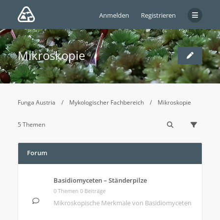
Anmelden
Registrieren
Mikroskopie
Funga Austria
Mykologischer Fachbereich
Mikroskopie
5 Themen
Forum
Basidiomyceten – Ständerpilze
0 Themen 0 Beiträge
Mikroskopische Merkmale von Basidiomyceten