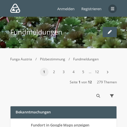
Anmelden
Registrieren
Fundmeldungen
Funga Austria
Pilzbestimmung
Fundmeldungen
1
2
3
4
5
…
12
Seite
1
von
12
279 Themen
Bekanntmachungen
Fundort in Google Maps anzeigen