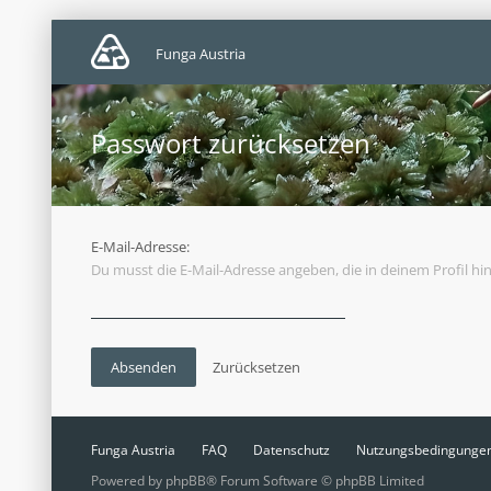
Funga Austria
Passwort zurücksetzen
E-Mail-Adresse:
Du musst die E-Mail-Adresse angeben, die in deinem Profil hin
Funga Austria
FAQ
Datenschutz
Nutzungsbedingunge
Powered by
phpBB
® Forum Software © phpBB Limited