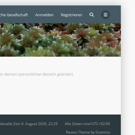
che Gesellschaft
Anmelden
Registrieren
h in deinem persönlichen Bereich geändert.
Aktuelle Zeit: 6. August 2026, 22:29
Alle Zeiten sind
UTC+02:00
Ravaio Theme by
Gramziu