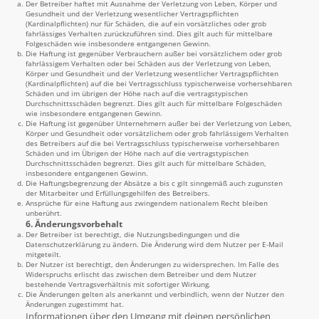
Der Betreiber haftet mit Ausnahme der Verletzung von Leben, Körper und
Gesundheit und der Verletzung wesentlicher Vertragspflichten
(Kardinalpflichten) nur für Schäden, die auf ein vorsätzliches oder grob
fahrlässiges Verhalten zurückzuführen sind. Dies gilt auch für mittelbare
Folgeschäden wie insbesondere entgangenen Gewinn.
Die Haftung ist gegenüber Verbrauchern außer bei vorsätzlichem oder grob
fahrlässigem Verhalten oder bei Schäden aus der Verletzung von Leben,
Körper und Gesundheit und der Verletzung wesentlicher Vertragspflichten
(Kardinalpflichten) auf die bei Vertragsschluss typischerweise vorhersehbaren
Schäden und im übrigen der Höhe nach auf die vertragstypischen
Durchschnittsschäden begrenzt. Dies gilt auch für mittelbare Folgeschäden
wie insbesondere entgangenen Gewinn.
Die Haftung ist gegenüber Unternehmern außer bei der Verletzung von Leben,
Körper und Gesundheit oder vorsätzlichem oder grob fahrlässigem Verhalten
des Betreibers auf die bei Vertragsschluss typischerweise vorhersehbaren
Schäden und im Übrigen der Höhe nach auf die vertragstypischen
Durchschnittsschäden begrenzt. Dies gilt auch für mittelbare Schäden,
insbesondere entgangenen Gewinn.
Die Haftungsbegrenzung der Absätze a bis c gilt sinngemäß auch zugunsten
der Mitarbeiter und Erfüllungsgehilfen des Betreibers.
Ansprüche für eine Haftung aus zwingendem nationalem Recht bleiben
unberührt.
6. Änderungsvorbehalt
Der Betreiber ist berechtigt, die Nutzungsbedingungen und die
Datenschutzerklärung zu ändern. Die Änderung wird dem Nutzer per E-Mail
mitgeteilt.
Der Nutzer ist berechtigt, den Änderungen zu widersprechen. Im Falle des
Widerspruchs erlischt das zwischen dem Betreiber und dem Nutzer
bestehende Vertragsverhältnis mit sofortiger Wirkung.
Die Änderungen gelten als anerkannt und verbindlich, wenn der Nutzer den
Änderungen zugestimmt hat.
Informationen über den Umgang mit deinen persönlichen