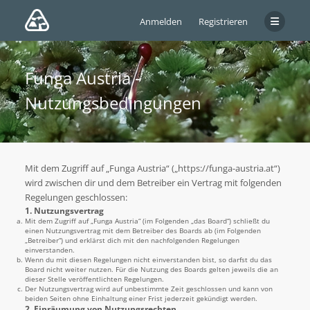
Anmelden
Registrieren
Funga Austria -
Nutzungsbedingungen
Mit dem Zugriff auf „Funga Austria“ („https://funga-austria.at“)
wird zwischen dir und dem Betreiber ein Vertrag mit folgenden
Regelungen geschlossen:
1. Nutzungsvertrag
Mit dem Zugriff auf „Funga Austria“ (im Folgenden „das Board“) schließt du
einen Nutzungsvertrag mit dem Betreiber des Boards ab (im Folgenden
„Betreiber“) und erklärst dich mit den nachfolgenden Regelungen
einverstanden.
Wenn du mit diesen Regelungen nicht einverstanden bist, so darfst du das
Board nicht weiter nutzen. Für die Nutzung des Boards gelten jeweils die an
dieser Stelle veröffentlichten Regelungen.
Der Nutzungsvertrag wird auf unbestimmte Zeit geschlossen und kann von
beiden Seiten ohne Einhaltung einer Frist jederzeit gekündigt werden.
2. Einräumung von Nutzungsrechten