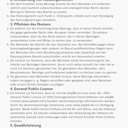
Mit dem Erstellen eines Beitrags erteilst du dem Betreiber ein einfaches,
zeitlich und räumlich unbeschränktes und unentgeltliches Recht, deinen
Beitrag im Rahmen des Boards zu nutzen.
Das Nutzungsrecht nach Punkt 2, Unterpunkt a bleibt auch nach Kündigung
des Nutzungsvertrages bestehen.
3. Pflichten des Nutzers
Du erklärst mit der Erstellung eines Beitrags, dass er keine Inhalte enthält,
die gegen geltendes Recht oder die guten Sitten verstoßen. Du erklärst
insbesondere, dass du das Recht besitzt, die in deinen Beiträgen
verwendeten Links und Bilder zu setzen bzw. zu verwenden.
Der Betreiber des Boards übt das Hausrecht aus. Bei Verstößen gegen diese
Nutzungsbedingungen oder anderer im Board veröffentlichten Regeln kann
der Betreiber dich nach Abmahnung zeitweise oder dauerhaft von der
Nutzung dieses Boards ausschließen und dir ein Hausverbot erteilen.
Du nimmst zur Kenntnis, dass der Betreiber keine Verantwortung für die
Inhalte von Beiträgen übernimmt, die er nicht selbst erstellt hat oder die er
nicht zur Kenntnis genommen hat. Du gestattest dem Betreiber, dein
Benutzerkonto, Beiträge und Funktionen jederzeit zu löschen oder zu sperren.
Du gestattest dem Betreiber darüber hinaus, deine Beiträge abzuändern,
sofern sie gegen o. g. Regeln verstoßen oder geeignet sind, dem Betreiber
oder einem Dritten Schaden zuzufügen.
4. General Public License
Du nimmst zur Kenntnis, dass es sich bei phpBB um eine unter der „
GNU
General Public License v2
“ (GPL) bereitgestellten Foren-Software von phpBB
Limited (
www.phpbb.com
) handelt; deutschsprachige Informationen werden
durch die deutschsprachige Community unter
www.phpbb.de
zur Verfügung
gestellt. Beide haben keinen Einfluss auf die Art und Weise, wie die Software
verwendet wird. Sie können insbesondere die Verwendung der Software für
bestimmte Zwecke nicht untersagen oder auf Inhalte fremder Foren Einfluss
nehmen.
5. Gewährleistung