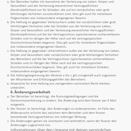
Der Betreiber haftet mit Ausnahme der Verletzung von Leben, Körper und
Gesundheit und der Verletzung wesentlicher Vertragspflichten
(Kardinalpflichten) nur für Schäden, die auf ein vorsätzliches oder grob
fahrlässiges Verhalten zurückzuführen sind. Dies gilt auch für mittelbare
Folgeschäden wie insbesondere entgangenen Gewinn.
Die Haftung ist gegenüber Verbrauchern außer bei vorsätzlichem oder grob
fahrlässigem Verhalten oder bei Schäden aus der Verletzung von Leben,
Körper und Gesundheit und der Verletzung wesentlicher Vertragspflichten
(Kardinalpflichten) auf die bei Vertragsschluss typischerweise vorhersehbaren
Schäden und im übrigen der Höhe nach auf die vertragstypischen
Durchschnittsschäden begrenzt. Dies gilt auch für mittelbare Folgeschäden
wie insbesondere entgangenen Gewinn.
Die Haftung ist gegenüber Unternehmern außer bei der Verletzung von Leben,
Körper und Gesundheit oder vorsätzlichem oder grob fahrlässigem Verhalten
des Betreibers auf die bei Vertragsschluss typischerweise vorhersehbaren
Schäden und im Übrigen der Höhe nach auf die vertragstypischen
Durchschnittsschäden begrenzt. Dies gilt auch für mittelbare Schäden,
insbesondere entgangenen Gewinn.
Die Haftungsbegrenzung der Absätze a bis c gilt sinngemäß auch zugunsten
der Mitarbeiter und Erfüllungsgehilfen des Betreibers.
Ansprüche für eine Haftung aus zwingendem nationalem Recht bleiben
unberührt.
6. Änderungsvorbehalt
Der Betreiber ist berechtigt, die Nutzungsbedingungen und die
Datenschutzerklärung zu ändern. Die Änderung wird dem Nutzer per E-Mail
mitgeteilt.
Der Nutzer ist berechtigt, den Änderungen zu widersprechen. Im Falle des
Widerspruchs erlischt das zwischen dem Betreiber und dem Nutzer
bestehende Vertragsverhältnis mit sofortiger Wirkung.
Die Änderungen gelten als anerkannt und verbindlich, wenn der Nutzer den
Änderungen zugestimmt hat.
Informationen über den Umgang mit deinen persönlichen