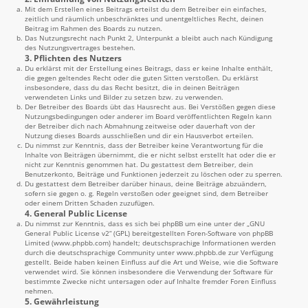
Mit dem Erstellen eines Beitrags erteilst du dem Betreiber ein einfaches,
zeitlich und räumlich unbeschränktes und unentgeltliches Recht, deinen
Beitrag im Rahmen des Boards zu nutzen.
Das Nutzungsrecht nach Punkt 2, Unterpunkt a bleibt auch nach Kündigung
des Nutzungsvertrages bestehen.
3. Pflichten des Nutzers
Du erklärst mit der Erstellung eines Beitrags, dass er keine Inhalte enthält,
die gegen geltendes Recht oder die guten Sitten verstoßen. Du erklärst
insbesondere, dass du das Recht besitzt, die in deinen Beiträgen
verwendeten Links und Bilder zu setzen bzw. zu verwenden.
Der Betreiber des Boards übt das Hausrecht aus. Bei Verstößen gegen diese
Nutzungsbedingungen oder anderer im Board veröffentlichten Regeln kann
der Betreiber dich nach Abmahnung zeitweise oder dauerhaft von der
Nutzung dieses Boards ausschließen und dir ein Hausverbot erteilen.
Du nimmst zur Kenntnis, dass der Betreiber keine Verantwortung für die
Inhalte von Beiträgen übernimmt, die er nicht selbst erstellt hat oder die er
nicht zur Kenntnis genommen hat. Du gestattest dem Betreiber, dein
Benutzerkonto, Beiträge und Funktionen jederzeit zu löschen oder zu sperren.
Du gestattest dem Betreiber darüber hinaus, deine Beiträge abzuändern,
sofern sie gegen o. g. Regeln verstoßen oder geeignet sind, dem Betreiber
oder einem Dritten Schaden zuzufügen.
4. General Public License
Du nimmst zur Kenntnis, dass es sich bei phpBB um eine unter der „
GNU
General Public License v2
“ (GPL) bereitgestellten Foren-Software von phpBB
Limited (
www.phpbb.com
) handelt; deutschsprachige Informationen werden
durch die deutschsprachige Community unter
www.phpbb.de
zur Verfügung
gestellt. Beide haben keinen Einfluss auf die Art und Weise, wie die Software
verwendet wird. Sie können insbesondere die Verwendung der Software für
bestimmte Zwecke nicht untersagen oder auf Inhalte fremder Foren Einfluss
nehmen.
5. Gewährleistung