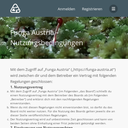
Anmelden
Registrieren
Funga Austria -
Nutzungsbedingungen
Mit dem Zugriff auf „Funga Austria“ („https://funga-austria.at“)
wird zwischen dir und dem Betreiber ein Vertrag mit folgenden
Regelungen geschlossen:
1. Nutzungsvertrag
Mit dem Zugriff auf „Funga Austria“ (im Folgenden „das Board“) schließt du
einen Nutzungsvertrag mit dem Betreiber des Boards ab (im Folgenden
„Betreiber“) und erklärst dich mit den nachfolgenden Regelungen
einverstanden.
Wenn du mit diesen Regelungen nicht einverstanden bist, so darfst du das
Board nicht weiter nutzen. Für die Nutzung des Boards gelten jeweils die an
dieser Stelle veröffentlichten Regelungen.
Der Nutzungsvertrag wird auf unbestimmte Zeit geschlossen und kann von
beiden Seiten ohne Einhaltung einer Frist jederzeit gekündigt werden.
2. Einräumung von Nutzungsrechten