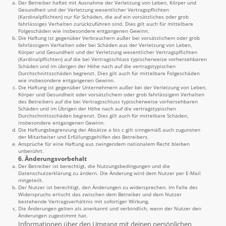
Der Betreiber haftet mit Ausnahme der Verletzung von Leben, Körper und
Gesundheit und der Verletzung wesentlicher Vertragspflichten
(Kardinalpflichten) nur für Schäden, die auf ein vorsätzliches oder grob
fahrlässiges Verhalten zurückzuführen sind. Dies gilt auch für mittelbare
Folgeschäden wie insbesondere entgangenen Gewinn.
Die Haftung ist gegenüber Verbrauchern außer bei vorsätzlichem oder grob
fahrlässigem Verhalten oder bei Schäden aus der Verletzung von Leben,
Körper und Gesundheit und der Verletzung wesentlicher Vertragspflichten
(Kardinalpflichten) auf die bei Vertragsschluss typischerweise vorhersehbaren
Schäden und im übrigen der Höhe nach auf die vertragstypischen
Durchschnittsschäden begrenzt. Dies gilt auch für mittelbare Folgeschäden
wie insbesondere entgangenen Gewinn.
Die Haftung ist gegenüber Unternehmern außer bei der Verletzung von Leben,
Körper und Gesundheit oder vorsätzlichem oder grob fahrlässigem Verhalten
des Betreibers auf die bei Vertragsschluss typischerweise vorhersehbaren
Schäden und im Übrigen der Höhe nach auf die vertragstypischen
Durchschnittsschäden begrenzt. Dies gilt auch für mittelbare Schäden,
insbesondere entgangenen Gewinn.
Die Haftungsbegrenzung der Absätze a bis c gilt sinngemäß auch zugunsten
der Mitarbeiter und Erfüllungsgehilfen des Betreibers.
Ansprüche für eine Haftung aus zwingendem nationalem Recht bleiben
unberührt.
6. Änderungsvorbehalt
Der Betreiber ist berechtigt, die Nutzungsbedingungen und die
Datenschutzerklärung zu ändern. Die Änderung wird dem Nutzer per E-Mail
mitgeteilt.
Der Nutzer ist berechtigt, den Änderungen zu widersprechen. Im Falle des
Widerspruchs erlischt das zwischen dem Betreiber und dem Nutzer
bestehende Vertragsverhältnis mit sofortiger Wirkung.
Die Änderungen gelten als anerkannt und verbindlich, wenn der Nutzer den
Änderungen zugestimmt hat.
Informationen über den Umgang mit deinen persönlichen