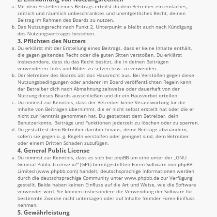
Mit dem Erstellen eines Beitrags erteilst du dem Betreiber ein einfaches,
zeitlich und räumlich unbeschränktes und unentgeltliches Recht, deinen
Beitrag im Rahmen des Boards zu nutzen.
Das Nutzungsrecht nach Punkt 2, Unterpunkt a bleibt auch nach Kündigung
des Nutzungsvertrages bestehen.
3. Pflichten des Nutzers
Du erklärst mit der Erstellung eines Beitrags, dass er keine Inhalte enthält,
die gegen geltendes Recht oder die guten Sitten verstoßen. Du erklärst
insbesondere, dass du das Recht besitzt, die in deinen Beiträgen
verwendeten Links und Bilder zu setzen bzw. zu verwenden.
Der Betreiber des Boards übt das Hausrecht aus. Bei Verstößen gegen diese
Nutzungsbedingungen oder anderer im Board veröffentlichten Regeln kann
der Betreiber dich nach Abmahnung zeitweise oder dauerhaft von der
Nutzung dieses Boards ausschließen und dir ein Hausverbot erteilen.
Du nimmst zur Kenntnis, dass der Betreiber keine Verantwortung für die
Inhalte von Beiträgen übernimmt, die er nicht selbst erstellt hat oder die er
nicht zur Kenntnis genommen hat. Du gestattest dem Betreiber, dein
Benutzerkonto, Beiträge und Funktionen jederzeit zu löschen oder zu sperren.
Du gestattest dem Betreiber darüber hinaus, deine Beiträge abzuändern,
sofern sie gegen o. g. Regeln verstoßen oder geeignet sind, dem Betreiber
oder einem Dritten Schaden zuzufügen.
4. General Public License
Du nimmst zur Kenntnis, dass es sich bei phpBB um eine unter der „
GNU
General Public License v2
“ (GPL) bereitgestellten Foren-Software von phpBB
Limited (
www.phpbb.com
) handelt; deutschsprachige Informationen werden
durch die deutschsprachige Community unter
www.phpbb.de
zur Verfügung
gestellt. Beide haben keinen Einfluss auf die Art und Weise, wie die Software
verwendet wird. Sie können insbesondere die Verwendung der Software für
bestimmte Zwecke nicht untersagen oder auf Inhalte fremder Foren Einfluss
nehmen.
5. Gewährleistung