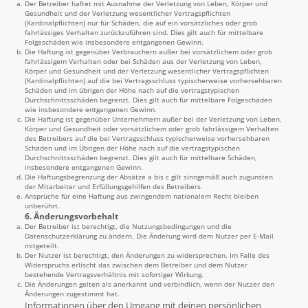
Der Betreiber haftet mit Ausnahme der Verletzung von Leben, Körper und
Gesundheit und der Verletzung wesentlicher Vertragspflichten
(Kardinalpflichten) nur für Schäden, die auf ein vorsätzliches oder grob
fahrlässiges Verhalten zurückzuführen sind. Dies gilt auch für mittelbare
Folgeschäden wie insbesondere entgangenen Gewinn.
Die Haftung ist gegenüber Verbrauchern außer bei vorsätzlichem oder grob
fahrlässigem Verhalten oder bei Schäden aus der Verletzung von Leben,
Körper und Gesundheit und der Verletzung wesentlicher Vertragspflichten
(Kardinalpflichten) auf die bei Vertragsschluss typischerweise vorhersehbaren
Schäden und im übrigen der Höhe nach auf die vertragstypischen
Durchschnittsschäden begrenzt. Dies gilt auch für mittelbare Folgeschäden
wie insbesondere entgangenen Gewinn.
Die Haftung ist gegenüber Unternehmern außer bei der Verletzung von Leben,
Körper und Gesundheit oder vorsätzlichem oder grob fahrlässigem Verhalten
des Betreibers auf die bei Vertragsschluss typischerweise vorhersehbaren
Schäden und im Übrigen der Höhe nach auf die vertragstypischen
Durchschnittsschäden begrenzt. Dies gilt auch für mittelbare Schäden,
insbesondere entgangenen Gewinn.
Die Haftungsbegrenzung der Absätze a bis c gilt sinngemäß auch zugunsten
der Mitarbeiter und Erfüllungsgehilfen des Betreibers.
Ansprüche für eine Haftung aus zwingendem nationalem Recht bleiben
unberührt.
6. Änderungsvorbehalt
Der Betreiber ist berechtigt, die Nutzungsbedingungen und die
Datenschutzerklärung zu ändern. Die Änderung wird dem Nutzer per E-Mail
mitgeteilt.
Der Nutzer ist berechtigt, den Änderungen zu widersprechen. Im Falle des
Widerspruchs erlischt das zwischen dem Betreiber und dem Nutzer
bestehende Vertragsverhältnis mit sofortiger Wirkung.
Die Änderungen gelten als anerkannt und verbindlich, wenn der Nutzer den
Änderungen zugestimmt hat.
Informationen über den Umgang mit deinen persönlichen