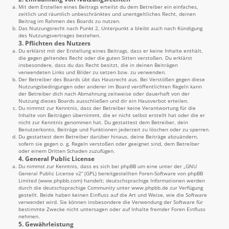
Mit dem Erstellen eines Beitrags erteilst du dem Betreiber ein einfaches,
zeitlich und räumlich unbeschränktes und unentgeltliches Recht, deinen
Beitrag im Rahmen des Boards zu nutzen.
Das Nutzungsrecht nach Punkt 2, Unterpunkt a bleibt auch nach Kündigung
des Nutzungsvertrages bestehen.
3. Pflichten des Nutzers
Du erklärst mit der Erstellung eines Beitrags, dass er keine Inhalte enthält,
die gegen geltendes Recht oder die guten Sitten verstoßen. Du erklärst
insbesondere, dass du das Recht besitzt, die in deinen Beiträgen
verwendeten Links und Bilder zu setzen bzw. zu verwenden.
Der Betreiber des Boards übt das Hausrecht aus. Bei Verstößen gegen diese
Nutzungsbedingungen oder anderer im Board veröffentlichten Regeln kann
der Betreiber dich nach Abmahnung zeitweise oder dauerhaft von der
Nutzung dieses Boards ausschließen und dir ein Hausverbot erteilen.
Du nimmst zur Kenntnis, dass der Betreiber keine Verantwortung für die
Inhalte von Beiträgen übernimmt, die er nicht selbst erstellt hat oder die er
nicht zur Kenntnis genommen hat. Du gestattest dem Betreiber, dein
Benutzerkonto, Beiträge und Funktionen jederzeit zu löschen oder zu sperren.
Du gestattest dem Betreiber darüber hinaus, deine Beiträge abzuändern,
sofern sie gegen o. g. Regeln verstoßen oder geeignet sind, dem Betreiber
oder einem Dritten Schaden zuzufügen.
4. General Public License
Du nimmst zur Kenntnis, dass es sich bei phpBB um eine unter der „
GNU
General Public License v2
“ (GPL) bereitgestellten Foren-Software von phpBB
Limited (
www.phpbb.com
) handelt; deutschsprachige Informationen werden
durch die deutschsprachige Community unter
www.phpbb.de
zur Verfügung
gestellt. Beide haben keinen Einfluss auf die Art und Weise, wie die Software
verwendet wird. Sie können insbesondere die Verwendung der Software für
bestimmte Zwecke nicht untersagen oder auf Inhalte fremder Foren Einfluss
nehmen.
5. Gewährleistung