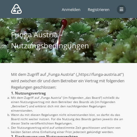
Anmelden
Registrieren
Funga Austria -
Nutzungsbedingungen
Mit dem Zugriff auf „Funga Austria“ („https://funga-austria.at“)
wird zwischen dir und dem Betreiber ein Vertrag mit folgenden
Regelungen geschlossen:
1. Nutzungsvertrag
Mit dem Zugriff auf „Funga Austria“ (im Folgenden „das Board“) schließt du
einen Nutzungsvertrag mit dem Betreiber des Boards ab (im Folgenden
„Betreiber“) und erklärst dich mit den nachfolgenden Regelungen
einverstanden.
Wenn du mit diesen Regelungen nicht einverstanden bist, so darfst du das
Board nicht weiter nutzen. Für die Nutzung des Boards gelten jeweils die an
dieser Stelle veröffentlichten Regelungen.
Der Nutzungsvertrag wird auf unbestimmte Zeit geschlossen und kann von
beiden Seiten ohne Einhaltung einer Frist jederzeit gekündigt werden.
2. Einräumung von Nutzungsrechten