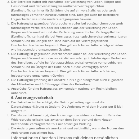
Der Betreiber haftet mit Ausnahme der Verletzung von Leben, Körper und
Gesundheit und der Verletzung wesentlicher Vertragspflichten
(Kardinalpflichten) nur für Schäden, die auf ein vorsätzliches oder grob
fahrlässiges Verhalten zurückzuführen sind. Dies gilt auch für mittelbare
Folgeschäden wie insbesondere entgangenen Gewinn.
Die Haftung ist gegenüber Verbrauchern außer bei vorsätzlichem oder grob
fahrlässigem Verhalten oder bei Schäden aus der Verletzung von Leben,
Körper und Gesundheit und der Verletzung wesentlicher Vertragspflichten
(Kardinalpflichten) auf die bei Vertragsschluss typischerweise vorhersehbaren
Schäden und im übrigen der Höhe nach auf die vertragstypischen
Durchschnittsschäden begrenzt. Dies gilt auch für mittelbare Folgeschäden
wie insbesondere entgangenen Gewinn.
Die Haftung ist gegenüber Unternehmern außer bei der Verletzung von Leben,
Körper und Gesundheit oder vorsätzlichem oder grob fahrlässigem Verhalten
des Betreibers auf die bei Vertragsschluss typischerweise vorhersehbaren
Schäden und im Übrigen der Höhe nach auf die vertragstypischen
Durchschnittsschäden begrenzt. Dies gilt auch für mittelbare Schäden,
insbesondere entgangenen Gewinn.
Die Haftungsbegrenzung der Absätze a bis c gilt sinngemäß auch zugunsten
der Mitarbeiter und Erfüllungsgehilfen des Betreibers.
Ansprüche für eine Haftung aus zwingendem nationalem Recht bleiben
unberührt.
6. Änderungsvorbehalt
Der Betreiber ist berechtigt, die Nutzungsbedingungen und die
Datenschutzerklärung zu ändern. Die Änderung wird dem Nutzer per E-Mail
mitgeteilt.
Der Nutzer ist berechtigt, den Änderungen zu widersprechen. Im Falle des
Widerspruchs erlischt das zwischen dem Betreiber und dem Nutzer
bestehende Vertragsverhältnis mit sofortiger Wirkung.
Die Änderungen gelten als anerkannt und verbindlich, wenn der Nutzer den
Änderungen zugestimmt hat.
Informationen über den Umgang mit deinen persönlichen