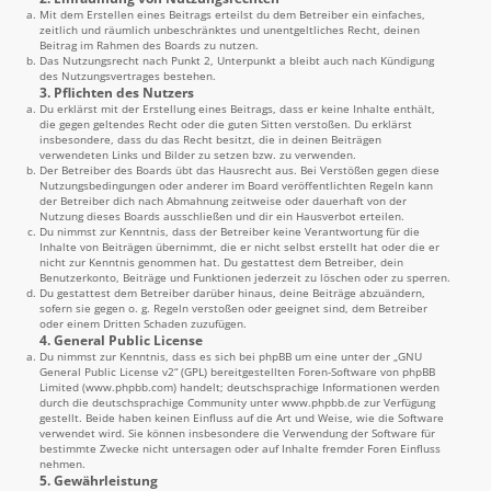
Mit dem Erstellen eines Beitrags erteilst du dem Betreiber ein einfaches,
zeitlich und räumlich unbeschränktes und unentgeltliches Recht, deinen
Beitrag im Rahmen des Boards zu nutzen.
Das Nutzungsrecht nach Punkt 2, Unterpunkt a bleibt auch nach Kündigung
des Nutzungsvertrages bestehen.
3. Pflichten des Nutzers
Du erklärst mit der Erstellung eines Beitrags, dass er keine Inhalte enthält,
die gegen geltendes Recht oder die guten Sitten verstoßen. Du erklärst
insbesondere, dass du das Recht besitzt, die in deinen Beiträgen
verwendeten Links und Bilder zu setzen bzw. zu verwenden.
Der Betreiber des Boards übt das Hausrecht aus. Bei Verstößen gegen diese
Nutzungsbedingungen oder anderer im Board veröffentlichten Regeln kann
der Betreiber dich nach Abmahnung zeitweise oder dauerhaft von der
Nutzung dieses Boards ausschließen und dir ein Hausverbot erteilen.
Du nimmst zur Kenntnis, dass der Betreiber keine Verantwortung für die
Inhalte von Beiträgen übernimmt, die er nicht selbst erstellt hat oder die er
nicht zur Kenntnis genommen hat. Du gestattest dem Betreiber, dein
Benutzerkonto, Beiträge und Funktionen jederzeit zu löschen oder zu sperren.
Du gestattest dem Betreiber darüber hinaus, deine Beiträge abzuändern,
sofern sie gegen o. g. Regeln verstoßen oder geeignet sind, dem Betreiber
oder einem Dritten Schaden zuzufügen.
4. General Public License
Du nimmst zur Kenntnis, dass es sich bei phpBB um eine unter der „
GNU
General Public License v2
“ (GPL) bereitgestellten Foren-Software von phpBB
Limited (
www.phpbb.com
) handelt; deutschsprachige Informationen werden
durch die deutschsprachige Community unter
www.phpbb.de
zur Verfügung
gestellt. Beide haben keinen Einfluss auf die Art und Weise, wie die Software
verwendet wird. Sie können insbesondere die Verwendung der Software für
bestimmte Zwecke nicht untersagen oder auf Inhalte fremder Foren Einfluss
nehmen.
5. Gewährleistung