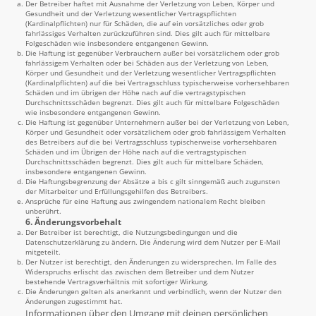
Der Betreiber haftet mit Ausnahme der Verletzung von Leben, Körper und
Gesundheit und der Verletzung wesentlicher Vertragspflichten
(Kardinalpflichten) nur für Schäden, die auf ein vorsätzliches oder grob
fahrlässiges Verhalten zurückzuführen sind. Dies gilt auch für mittelbare
Folgeschäden wie insbesondere entgangenen Gewinn.
Die Haftung ist gegenüber Verbrauchern außer bei vorsätzlichem oder grob
fahrlässigem Verhalten oder bei Schäden aus der Verletzung von Leben,
Körper und Gesundheit und der Verletzung wesentlicher Vertragspflichten
(Kardinalpflichten) auf die bei Vertragsschluss typischerweise vorhersehbaren
Schäden und im übrigen der Höhe nach auf die vertragstypischen
Durchschnittsschäden begrenzt. Dies gilt auch für mittelbare Folgeschäden
wie insbesondere entgangenen Gewinn.
Die Haftung ist gegenüber Unternehmern außer bei der Verletzung von Leben,
Körper und Gesundheit oder vorsätzlichem oder grob fahrlässigem Verhalten
des Betreibers auf die bei Vertragsschluss typischerweise vorhersehbaren
Schäden und im Übrigen der Höhe nach auf die vertragstypischen
Durchschnittsschäden begrenzt. Dies gilt auch für mittelbare Schäden,
insbesondere entgangenen Gewinn.
Die Haftungsbegrenzung der Absätze a bis c gilt sinngemäß auch zugunsten
der Mitarbeiter und Erfüllungsgehilfen des Betreibers.
Ansprüche für eine Haftung aus zwingendem nationalem Recht bleiben
unberührt.
6. Änderungsvorbehalt
Der Betreiber ist berechtigt, die Nutzungsbedingungen und die
Datenschutzerklärung zu ändern. Die Änderung wird dem Nutzer per E-Mail
mitgeteilt.
Der Nutzer ist berechtigt, den Änderungen zu widersprechen. Im Falle des
Widerspruchs erlischt das zwischen dem Betreiber und dem Nutzer
bestehende Vertragsverhältnis mit sofortiger Wirkung.
Die Änderungen gelten als anerkannt und verbindlich, wenn der Nutzer den
Änderungen zugestimmt hat.
Informationen über den Umgang mit deinen persönlichen