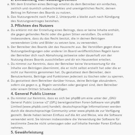
Mit dem Erstellen eines Beitrags erteilst du dem Betreiber ein einfaches,
zeitlich und räumlich unbeschränktes und unentgeltliches Recht, deinen
Beitrag im Rahmen des Boards zu nutzen.
Das Nutzungsrecht nach Punkt 2, Unterpunkt a bleibt auch nach Kündigung
des Nutzungsvertrages bestehen.
3. Pflichten des Nutzers
Du erklärst mit der Erstellung eines Beitrags, dass er keine Inhalte enthält,
die gegen geltendes Recht oder die guten Sitten verstoßen. Du erklärst
insbesondere, dass du das Recht besitzt, die in deinen Beiträgen
verwendeten Links und Bilder zu setzen bzw. zu verwenden.
Der Betreiber des Boards übt das Hausrecht aus. Bei Verstößen gegen diese
Nutzungsbedingungen oder anderer im Board veröffentlichten Regeln kann
der Betreiber dich nach Abmahnung zeitweise oder dauerhaft von der
Nutzung dieses Boards ausschließen und dir ein Hausverbot erteilen.
Du nimmst zur Kenntnis, dass der Betreiber keine Verantwortung für die
Inhalte von Beiträgen übernimmt, die er nicht selbst erstellt hat oder die er
nicht zur Kenntnis genommen hat. Du gestattest dem Betreiber, dein
Benutzerkonto, Beiträge und Funktionen jederzeit zu löschen oder zu sperren.
Du gestattest dem Betreiber darüber hinaus, deine Beiträge abzuändern,
sofern sie gegen o. g. Regeln verstoßen oder geeignet sind, dem Betreiber
oder einem Dritten Schaden zuzufügen.
4. General Public License
Du nimmst zur Kenntnis, dass es sich bei phpBB um eine unter der „
GNU
General Public License v2
“ (GPL) bereitgestellten Foren-Software von phpBB
Limited (
www.phpbb.com
) handelt; deutschsprachige Informationen werden
durch die deutschsprachige Community unter
www.phpbb.de
zur Verfügung
gestellt. Beide haben keinen Einfluss auf die Art und Weise, wie die Software
verwendet wird. Sie können insbesondere die Verwendung der Software für
bestimmte Zwecke nicht untersagen oder auf Inhalte fremder Foren Einfluss
nehmen.
5. Gewährleistung