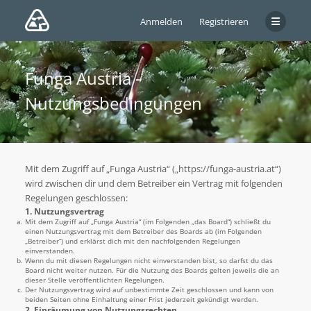
Anmelden
Registrieren
Funga Austria -
Nutzungsbedingungen
Mit dem Zugriff auf „Funga Austria“ („https://funga-austria.at“)
wird zwischen dir und dem Betreiber ein Vertrag mit folgenden
Regelungen geschlossen:
1. Nutzungsvertrag
Mit dem Zugriff auf „Funga Austria“ (im Folgenden „das Board“) schließt du
einen Nutzungsvertrag mit dem Betreiber des Boards ab (im Folgenden
„Betreiber“) und erklärst dich mit den nachfolgenden Regelungen
einverstanden.
Wenn du mit diesen Regelungen nicht einverstanden bist, so darfst du das
Board nicht weiter nutzen. Für die Nutzung des Boards gelten jeweils die an
dieser Stelle veröffentlichten Regelungen.
Der Nutzungsvertrag wird auf unbestimmte Zeit geschlossen und kann von
beiden Seiten ohne Einhaltung einer Frist jederzeit gekündigt werden.
2. Einräumung von Nutzungsrechten