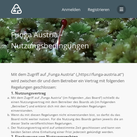
Anmelden
Registrieren
Funga Austria -
Nutzungsbedingungen
Mit dem Zugriff auf „Funga Austria“ („https://funga-austria.at“)
wird zwischen dir und dem Betreiber ein Vertrag mit folgenden
Regelungen geschlossen:
1. Nutzungsvertrag
Mit dem Zugriff auf „Funga Austria“ (im Folgenden „das Board“) schließt du
einen Nutzungsvertrag mit dem Betreiber des Boards ab (im Folgenden
„Betreiber“) und erklärst dich mit den nachfolgenden Regelungen
einverstanden.
Wenn du mit diesen Regelungen nicht einverstanden bist, so darfst du das
Board nicht weiter nutzen. Für die Nutzung des Boards gelten jeweils die an
dieser Stelle veröffentlichten Regelungen.
Der Nutzungsvertrag wird auf unbestimmte Zeit geschlossen und kann von
beiden Seiten ohne Einhaltung einer Frist jederzeit gekündigt werden.
2. Einräumung von Nutzungsrechten