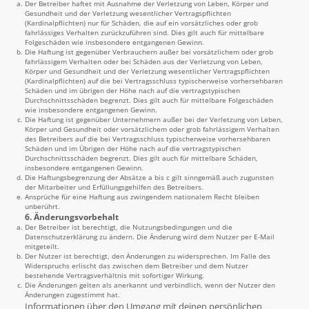
Der Betreiber haftet mit Ausnahme der Verletzung von Leben, Körper und
Gesundheit und der Verletzung wesentlicher Vertragspflichten
(Kardinalpflichten) nur für Schäden, die auf ein vorsätzliches oder grob
fahrlässiges Verhalten zurückzuführen sind. Dies gilt auch für mittelbare
Folgeschäden wie insbesondere entgangenen Gewinn.
Die Haftung ist gegenüber Verbrauchern außer bei vorsätzlichem oder grob
fahrlässigem Verhalten oder bei Schäden aus der Verletzung von Leben,
Körper und Gesundheit und der Verletzung wesentlicher Vertragspflichten
(Kardinalpflichten) auf die bei Vertragsschluss typischerweise vorhersehbaren
Schäden und im übrigen der Höhe nach auf die vertragstypischen
Durchschnittsschäden begrenzt. Dies gilt auch für mittelbare Folgeschäden
wie insbesondere entgangenen Gewinn.
Die Haftung ist gegenüber Unternehmern außer bei der Verletzung von Leben,
Körper und Gesundheit oder vorsätzlichem oder grob fahrlässigem Verhalten
des Betreibers auf die bei Vertragsschluss typischerweise vorhersehbaren
Schäden und im Übrigen der Höhe nach auf die vertragstypischen
Durchschnittsschäden begrenzt. Dies gilt auch für mittelbare Schäden,
insbesondere entgangenen Gewinn.
Die Haftungsbegrenzung der Absätze a bis c gilt sinngemäß auch zugunsten
der Mitarbeiter und Erfüllungsgehilfen des Betreibers.
Ansprüche für eine Haftung aus zwingendem nationalem Recht bleiben
unberührt.
6. Änderungsvorbehalt
Der Betreiber ist berechtigt, die Nutzungsbedingungen und die
Datenschutzerklärung zu ändern. Die Änderung wird dem Nutzer per E-Mail
mitgeteilt.
Der Nutzer ist berechtigt, den Änderungen zu widersprechen. Im Falle des
Widerspruchs erlischt das zwischen dem Betreiber und dem Nutzer
bestehende Vertragsverhältnis mit sofortiger Wirkung.
Die Änderungen gelten als anerkannt und verbindlich, wenn der Nutzer den
Änderungen zugestimmt hat.
Informationen über den Umgang mit deinen persönlichen