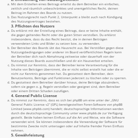
Mit dem Erstellen eines Beitrags erteilst du dem Betreiber ein einfaches,
zeitlich und räumlich unbeschränktes und unentgeltliches Recht, deinen
Beitrag im Rahmen des Boards zu nutzen.
Das Nutzungsrecht nach Punkt 2, Unterpunkt a bleibt auch nach Kündigung
des Nutzungsvertrages bestehen.
3. Pflichten des Nutzers
Du erklärst mit der Erstellung eines Beitrags, dass er keine Inhalte enthält,
die gegen geltendes Recht oder die guten Sitten verstoßen. Du erklärst
insbesondere, dass du das Recht besitzt, die in deinen Beiträgen
verwendeten Links und Bilder zu setzen bzw. zu verwenden.
Der Betreiber des Boards übt das Hausrecht aus. Bei Verstößen gegen diese
Nutzungsbedingungen oder anderer im Board veröffentlichten Regeln kann
der Betreiber dich nach Abmahnung zeitweise oder dauerhaft von der
Nutzung dieses Boards ausschließen und dir ein Hausverbot erteilen.
Du nimmst zur Kenntnis, dass der Betreiber keine Verantwortung für die
Inhalte von Beiträgen übernimmt, die er nicht selbst erstellt hat oder die er
nicht zur Kenntnis genommen hat. Du gestattest dem Betreiber, dein
Benutzerkonto, Beiträge und Funktionen jederzeit zu löschen oder zu sperren.
Du gestattest dem Betreiber darüber hinaus, deine Beiträge abzuändern,
sofern sie gegen o. g. Regeln verstoßen oder geeignet sind, dem Betreiber
oder einem Dritten Schaden zuzufügen.
4. General Public License
Du nimmst zur Kenntnis, dass es sich bei phpBB um eine unter der „
GNU
General Public License v2
“ (GPL) bereitgestellten Foren-Software von phpBB
Limited (
www.phpbb.com
) handelt; deutschsprachige Informationen werden
durch die deutschsprachige Community unter
www.phpbb.de
zur Verfügung
gestellt. Beide haben keinen Einfluss auf die Art und Weise, wie die Software
verwendet wird. Sie können insbesondere die Verwendung der Software für
bestimmte Zwecke nicht untersagen oder auf Inhalte fremder Foren Einfluss
nehmen.
5. Gewährleistung