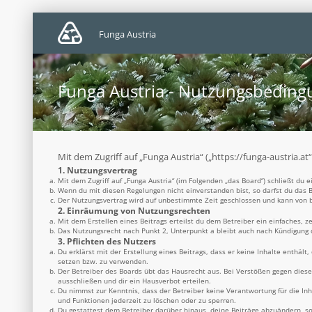
Funga Austria
Funga Austria - Nutzungsbedin
Mit dem Zugriff auf „Funga Austria“ („https://funga-austria.a
1. Nutzungsvertrag
Mit dem Zugriff auf „Funga Austria“ (im Folgenden „das Board“) schließt du
Wenn du mit diesen Regelungen nicht einverstanden bist, so darfst du das B
Der Nutzungsvertrag wird auf unbestimmte Zeit geschlossen und kann von be
2. Einräumung von Nutzungsrechten
Mit dem Erstellen eines Beitrags erteilst du dem Betreiber ein einfaches, 
Das Nutzungsrecht nach Punkt 2, Unterpunkt a bleibt auch nach Kündigung
3. Pflichten des Nutzers
Du erklärst mit der Erstellung eines Beitrags, dass er keine Inhalte enthäl
setzen bzw. zu verwenden.
Der Betreiber des Boards übt das Hausrecht aus. Bei Verstößen gegen dies
ausschließen und dir ein Hausverbot erteilen.
Du nimmst zur Kenntnis, dass der Betreiber keine Verantwortung für die Inh
und Funktionen jederzeit zu löschen oder zu sperren.
Du gestattest dem Betreiber darüber hinaus, deine Beiträge abzuändern, so