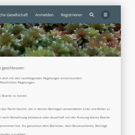
che Gesellschaft
Anmelden
Registrieren
n geschlossen:
rst dich mit den nachfolgenden Regelungen einverstanden.
öffentlichten Regelungen.
s Boards zu nutzen.
u das Recht besitzt, die in deinen Beiträgen verwendeten Links und Bilder zu
ich nach Abmahnung zeitweise oder dauerhaft von der Nutzung dieses Boards
s genommen hat. Du gestattest dem Betreiber, dein Benutzerkonto, Beiträge
Schaden zuzufügen.