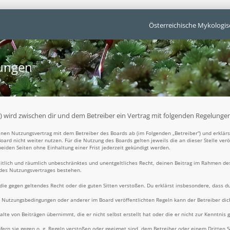
Österreichische Mykologis
gungen
t“) wird zwischen dir und dem Betreiber ein Vertrag mit folgenden Regelunge
 einen Nutzungsvertrag mit dem Betreiber des Boards ab (im Folgenden „Betreiber“) und erklä
oard nicht weiter nutzen. Für die Nutzung des Boards gelten jeweils die an dieser Stelle ver
iden Seiten ohne Einhaltung einer Frist jederzeit gekündigt werden.
zeitlich und räumlich unbeschränktes und unentgeltliches Recht, deinen Beitrag im Rahmen de
 des Nutzungsvertrages bestehen.
t, die gegen geltendes Recht oder die guten Sitten verstoßen. Du erklärst insbesondere, dass d
e Nutzungsbedingungen oder anderer im Board veröffentlichten Regeln kann der Betreiber d
alte von Beiträgen übernimmt, die er nicht selbst erstellt hat oder die er nicht zur Kenntni
fern sie gegen o. g. Regeln verstoßen oder geeignet sind, dem Betreiber oder einem Dritten 