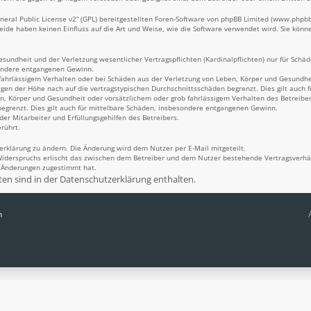
eral Public License v2
“ (GPL) bereitgestellten Foren-Software von phpBB Limited (
www.phpb
Beide haben keinen Einfluss auf die Art und Weise, wie die Software verwendet wird. Sie kö
undheit und der Verletzung wesentlicher Vertragspflichten (Kardinalpflichten) nur für Schäde
sondere entgangenen Gewinn.
fahrlässigem Verhalten oder bei Schäden aus der Verletzung von Leben, Körper und Gesundheit
igen der Höhe nach auf die vertragstypischen Durchschnittsschäden begrenzt. Dies gilt auch
n, Körper und Gesundheit oder vorsätzlichem oder grob fahrlässigem Verhalten des Betreiber
egrenzt. Dies gilt auch für mittelbare Schäden, insbesondere entgangenen Gewinn.
er Mitarbeiter und Erfüllungsgehilfen des Betreibers.
rührt.
erklärung zu ändern. Die Änderung wird dem Nutzer per E-Mail mitgeteilt.
Widerspruchs erlischt das zwischen dem Betreiber und dem Nutzer bestehende Vertragsverhält
n Änderungen zugestimmt hat.
n sind in der Datenschutzerklärung enthalten.
n