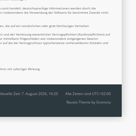
b.com
) handelt; deutschsprachige Informationen werden durch die
nnen insbesondere die Verwendung der Software für bestimmte Zwecke nicht
n, die auf ein vorsätzliches oder grob fahrlässiges Verhalten
 und der Verletzung wesentlicher Vertragspflichten (Kardinalpflichten) auf
 für mittelbare Folgeschäden wie insbesondere entgangenen Gewinn.
s auf die bei Vertragsschluss typischerweise vorhersehbaren Schäden und
nis mit sofortiger Wirkung.
Aktuelle Zeit: 7. August 2026, 16:20
Alle Zeiten sind
UTC+02:00
Ravaio Theme by
Gramziu