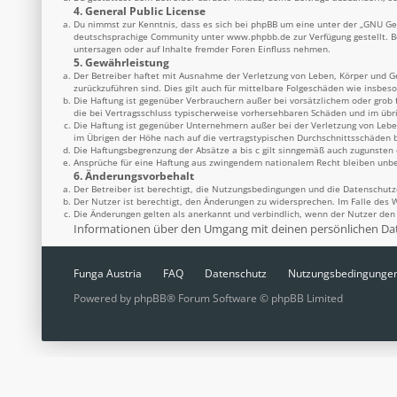
4. General Public License
Du nimmst zur Kenntnis, dass es sich bei phpBB um eine unter der „
GNU Gen
deutschsprachige Community unter
www.phpbb.de
zur Verfügung gestellt. 
untersagen oder auf Inhalte fremder Foren Einfluss nehmen.
5. Gewährleistung
Der Betreiber haftet mit Ausnahme der Verletzung von Leben, Körper und Ges
zurückzuführen sind. Dies gilt auch für mittelbare Folgeschäden wie insbe
Die Haftung ist gegenüber Verbrauchern außer bei vorsätzlichem oder grob 
die bei Vertragsschluss typischerweise vorhersehbaren Schäden und im übr
Die Haftung ist gegenüber Unternehmern außer bei der Verletzung von Lebe
im Übrigen der Höhe nach auf die vertragstypischen Durchschnittsschäden b
Die Haftungsbegrenzung der Absätze a bis c gilt sinngemäß auch zugunsten d
Ansprüche für eine Haftung aus zwingendem nationalem Recht bleiben unbe
6. Änderungsvorbehalt
Der Betreiber ist berechtigt, die Nutzungsbedingungen und die Datenschutz
Der Nutzer ist berechtigt, den Änderungen zu widersprechen. Im Falle des 
Die Änderungen gelten als anerkannt und verbindlich, wenn der Nutzer de
Informationen über den Umgang mit deinen persönlichen Date
Funga Austria
FAQ
Datenschutz
Nutzungsbedingunge
Powered by
phpBB
® Forum Software © phpBB Limited