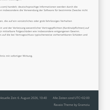
b.com
) handelt; deutschsprachige Informationen werden durch die
nnen insbesondere die Verwendung der Software für bestimmte Zwecke nicht
n, die auf ein vorsätzliches oder grob fahrlässiges Verhalten
 und der Verletzung wesentlicher Vertragspflichten (Kardinalpflichten) auf
 für mittelbare Folgeschäden wie insbesondere entgangenen Gewinn.
s auf die bei Vertragsschluss typischerweise vorhersehbaren Schäden und
nis mit sofortiger Wirkung.
Aktuelle Zeit: 6. August 2026, 10:40
Alle Zeiten sind
UTC+02:00
Ravaio Theme by
Gramziu