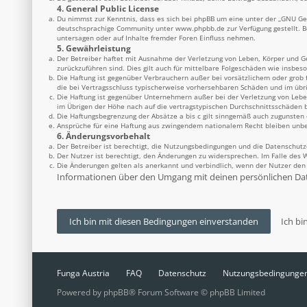
4. General Public License
Du nimmst zur Kenntnis, dass es sich bei phpBB um eine unter der „
GNU Gen
deutschsprachige Community unter
www.phpbb.de
zur Verfügung gestellt. 
untersagen oder auf Inhalte fremder Foren Einfluss nehmen.
5. Gewährleistung
Der Betreiber haftet mit Ausnahme der Verletzung von Leben, Körper und Ges
zurückzuführen sind. Dies gilt auch für mittelbare Folgeschäden wie insbe
Die Haftung ist gegenüber Verbrauchern außer bei vorsätzlichem oder grob 
die bei Vertragsschluss typischerweise vorhersehbaren Schäden und im übr
Die Haftung ist gegenüber Unternehmern außer bei der Verletzung von Lebe
im Übrigen der Höhe nach auf die vertragstypischen Durchschnittsschäden b
Die Haftungsbegrenzung der Absätze a bis c gilt sinngemäß auch zugunsten d
Ansprüche für eine Haftung aus zwingendem nationalem Recht bleiben unbe
6. Änderungsvorbehalt
Der Betreiber ist berechtigt, die Nutzungsbedingungen und die Datenschutz
Der Nutzer ist berechtigt, den Änderungen zu widersprechen. Im Falle des 
Die Änderungen gelten als anerkannt und verbindlich, wenn der Nutzer de
Informationen über den Umgang mit deinen persönlichen Date
Funga Austria
FAQ
Datenschutz
Nutzungsbedingunge
Powered by
phpBB
® Forum Software © phpBB Limited