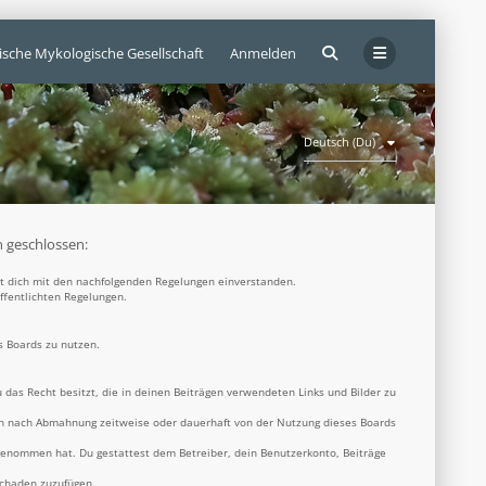
ische Mykologische Gesellschaft
Anmelden
Deutsch (Du)
n geschlossen:
rst dich mit den nachfolgenden Regelungen einverstanden.
öffentlichten Regelungen.
s Boards zu nutzen.
u das Recht besitzt, die in deinen Beiträgen verwendeten Links und Bilder zu
ich nach Abmahnung zeitweise oder dauerhaft von der Nutzung dieses Boards
s genommen hat. Du gestattest dem Betreiber, dein Benutzerkonto, Beiträge
Schaden zuzufügen.