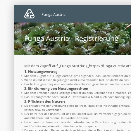
Funga Austria
Funga Austria - Registrierung
Mit dem Zugriff auf „Funga Austria“ („https://funga-austria.a
1. Nutzungsvertrag
Mit dem Zugriff auf „Funga Austria“ (im Folgenden „das Board“) schließt du
Wenn du mit diesen Regelungen nicht einverstanden bist, so darfst du das B
Der Nutzungsvertrag wird auf unbestimmte Zeit geschlossen und kann von be
2. Einräumung von Nutzungsrechten
Mit dem Erstellen eines Beitrags erteilst du dem Betreiber ein einfaches, 
Das Nutzungsrecht nach Punkt 2, Unterpunkt a bleibt auch nach Kündigung
3. Pflichten des Nutzers
Du erklärst mit der Erstellung eines Beitrags, dass er keine Inhalte enthäl
setzen bzw. zu verwenden.
Der Betreiber des Boards übt das Hausrecht aus. Bei Verstößen gegen dies
ausschließen und dir ein Hausverbot erteilen.
Du nimmst zur Kenntnis, dass der Betreiber keine Verantwortung für die Inh
und Funktionen jederzeit zu löschen oder zu sperren.
Du gestattest dem Betreiber darüber hinaus, deine Beiträge abzuändern, so