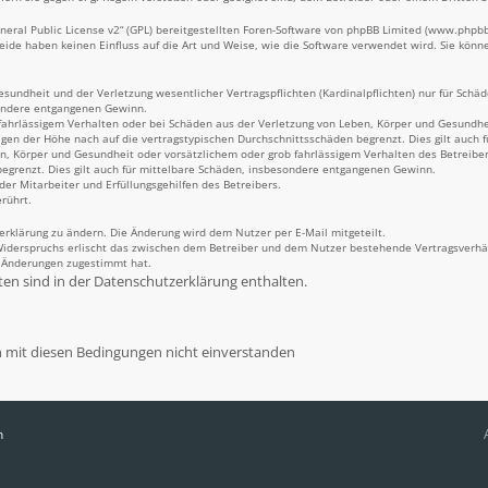
eral Public License v2
“ (GPL) bereitgestellten Foren-Software von phpBB Limited (
www.phpb
Beide haben keinen Einfluss auf die Art und Weise, wie die Software verwendet wird. Sie kö
undheit und der Verletzung wesentlicher Vertragspflichten (Kardinalpflichten) nur für Schäde
sondere entgangenen Gewinn.
fahrlässigem Verhalten oder bei Schäden aus der Verletzung von Leben, Körper und Gesundheit
igen der Höhe nach auf die vertragstypischen Durchschnittsschäden begrenzt. Dies gilt auch
n, Körper und Gesundheit oder vorsätzlichem oder grob fahrlässigem Verhalten des Betreiber
egrenzt. Dies gilt auch für mittelbare Schäden, insbesondere entgangenen Gewinn.
er Mitarbeiter und Erfüllungsgehilfen des Betreibers.
rührt.
erklärung zu ändern. Die Änderung wird dem Nutzer per E-Mail mitgeteilt.
Widerspruchs erlischt das zwischen dem Betreiber und dem Nutzer bestehende Vertragsverhält
n Änderungen zugestimmt hat.
n sind in der Datenschutzerklärung enthalten.
n