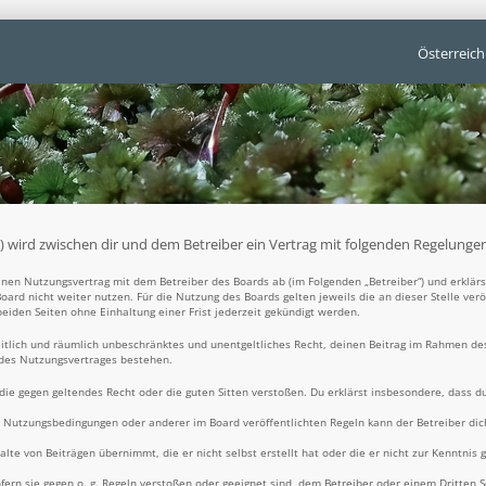
Österreich
t“) wird zwischen dir und dem Betreiber ein Vertrag mit folgenden Regelunge
 einen Nutzungsvertrag mit dem Betreiber des Boards ab (im Folgenden „Betreiber“) und erklä
oard nicht weiter nutzen. Für die Nutzung des Boards gelten jeweils die an dieser Stelle ver
iden Seiten ohne Einhaltung einer Frist jederzeit gekündigt werden.
zeitlich und räumlich unbeschränktes und unentgeltliches Recht, deinen Beitrag im Rahmen de
 des Nutzungsvertrages bestehen.
t, die gegen geltendes Recht oder die guten Sitten verstoßen. Du erklärst insbesondere, dass d
e Nutzungsbedingungen oder anderer im Board veröffentlichten Regeln kann der Betreiber d
alte von Beiträgen übernimmt, die er nicht selbst erstellt hat oder die er nicht zur Kenntni
fern sie gegen o. g. Regeln verstoßen oder geeignet sind, dem Betreiber oder einem Dritten 