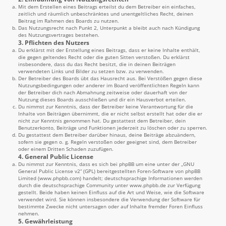
Mit dem Erstellen eines Beitrags erteilst du dem Betreiber ein einfaches,
zeitlich und räumlich unbeschränktes und unentgeltliches Recht, deinen
Beitrag im Rahmen des Boards zu nutzen.
Das Nutzungsrecht nach Punkt 2, Unterpunkt a bleibt auch nach Kündigung
des Nutzungsvertrages bestehen.
3. Pflichten des Nutzers
Du erklärst mit der Erstellung eines Beitrags, dass er keine Inhalte enthält,
die gegen geltendes Recht oder die guten Sitten verstoßen. Du erklärst
insbesondere, dass du das Recht besitzt, die in deinen Beiträgen
verwendeten Links und Bilder zu setzen bzw. zu verwenden.
Der Betreiber des Boards übt das Hausrecht aus. Bei Verstößen gegen diese
Nutzungsbedingungen oder anderer im Board veröffentlichten Regeln kann
der Betreiber dich nach Abmahnung zeitweise oder dauerhaft von der
Nutzung dieses Boards ausschließen und dir ein Hausverbot erteilen.
Du nimmst zur Kenntnis, dass der Betreiber keine Verantwortung für die
Inhalte von Beiträgen übernimmt, die er nicht selbst erstellt hat oder die er
nicht zur Kenntnis genommen hat. Du gestattest dem Betreiber, dein
Benutzerkonto, Beiträge und Funktionen jederzeit zu löschen oder zu sperren.
Du gestattest dem Betreiber darüber hinaus, deine Beiträge abzuändern,
sofern sie gegen o. g. Regeln verstoßen oder geeignet sind, dem Betreiber
oder einem Dritten Schaden zuzufügen.
4. General Public License
Du nimmst zur Kenntnis, dass es sich bei phpBB um eine unter der „
GNU
General Public License v2
“ (GPL) bereitgestellten Foren-Software von phpBB
Limited (
www.phpbb.com
) handelt; deutschsprachige Informationen werden
durch die deutschsprachige Community unter
www.phpbb.de
zur Verfügung
gestellt. Beide haben keinen Einfluss auf die Art und Weise, wie die Software
verwendet wird. Sie können insbesondere die Verwendung der Software für
bestimmte Zwecke nicht untersagen oder auf Inhalte fremder Foren Einfluss
nehmen.
5. Gewährleistung