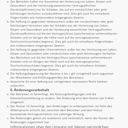
Der Betreiber haftet mit Ausnahme der Verletzung von Leben, Körper und
Gesundheit und der Verletzung wesentlicher Vertragspflichten
(Kardinalpflichten) nur für Schäden, die auf ein vorsätzliches oder grob
fahrlässiges Verhalten zurückzuführen sind. Dies gilt auch für mittelbare
Folgeschäden wie insbesondere entgangenen Gewinn.
Die Haftung ist gegenüber Verbrauchern außer bei vorsätzlichem oder grob
fahrlässigem Verhalten oder bei Schäden aus der Verletzung von Leben,
Körper und Gesundheit und der Verletzung wesentlicher Vertragspflichten
(Kardinalpflichten) auf die bei Vertragsschluss typischerweise vorhersehbaren
Schäden und im übrigen der Höhe nach auf die vertragstypischen
Durchschnittsschäden begrenzt. Dies gilt auch für mittelbare Folgeschäden
wie insbesondere entgangenen Gewinn.
Die Haftung ist gegenüber Unternehmern außer bei der Verletzung von Leben,
Körper und Gesundheit oder vorsätzlichem oder grob fahrlässigem Verhalten
des Betreibers auf die bei Vertragsschluss typischerweise vorhersehbaren
Schäden und im Übrigen der Höhe nach auf die vertragstypischen
Durchschnittsschäden begrenzt. Dies gilt auch für mittelbare Schäden,
insbesondere entgangenen Gewinn.
Die Haftungsbegrenzung der Absätze a bis c gilt sinngemäß auch zugunsten
der Mitarbeiter und Erfüllungsgehilfen des Betreibers.
Ansprüche für eine Haftung aus zwingendem nationalem Recht bleiben
unberührt.
6. Änderungsvorbehalt
Der Betreiber ist berechtigt, die Nutzungsbedingungen und die
Datenschutzerklärung zu ändern. Die Änderung wird dem Nutzer per E-Mail
mitgeteilt.
Der Nutzer ist berechtigt, den Änderungen zu widersprechen. Im Falle des
Widerspruchs erlischt das zwischen dem Betreiber und dem Nutzer
bestehende Vertragsverhältnis mit sofortiger Wirkung.
Die Änderungen gelten als anerkannt und verbindlich, wenn der Nutzer den
Änderungen zugestimmt hat.
Informationen über den Umgang mit deinen persönlichen