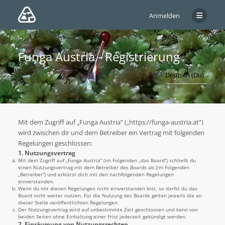
Anmelden
Funga Austria - Registrierung
Mit dem Zugriff auf „Funga Austria“ („https://funga-austria.at“)
wird zwischen dir und dem Betreiber ein Vertrag mit folgenden
Regelungen geschlossen:
1. Nutzungsvertrag
Mit dem Zugriff auf „Funga Austria“ (im Folgenden „das Board“) schließt du
einen Nutzungsvertrag mit dem Betreiber des Boards ab (im Folgenden
„Betreiber“) und erklärst dich mit den nachfolgenden Regelungen
einverstanden.
Wenn du mit diesen Regelungen nicht einverstanden bist, so darfst du das
Board nicht weiter nutzen. Für die Nutzung des Boards gelten jeweils die an
dieser Stelle veröffentlichten Regelungen.
Der Nutzungsvertrag wird auf unbestimmte Zeit geschlossen und kann von
beiden Seiten ohne Einhaltung einer Frist jederzeit gekündigt werden.
2. Einräumung von Nutzungsrechten