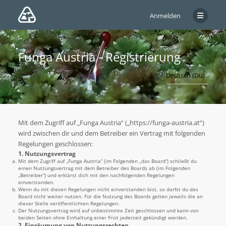
Anmelden
Funga Austria - Registrierung
Mit dem Zugriff auf „Funga Austria“ („https://funga-austria.at“)
wird zwischen dir und dem Betreiber ein Vertrag mit folgenden
Regelungen geschlossen:
1. Nutzungsvertrag
Mit dem Zugriff auf „Funga Austria“ (im Folgenden „das Board“) schließt du
einen Nutzungsvertrag mit dem Betreiber des Boards ab (im Folgenden
„Betreiber“) und erklärst dich mit den nachfolgenden Regelungen
einverstanden.
Wenn du mit diesen Regelungen nicht einverstanden bist, so darfst du das
Board nicht weiter nutzen. Für die Nutzung des Boards gelten jeweils die an
dieser Stelle veröffentlichten Regelungen.
Der Nutzungsvertrag wird auf unbestimmte Zeit geschlossen und kann von
beiden Seiten ohne Einhaltung einer Frist jederzeit gekündigt werden.
2. Einräumung von Nutzungsrechten