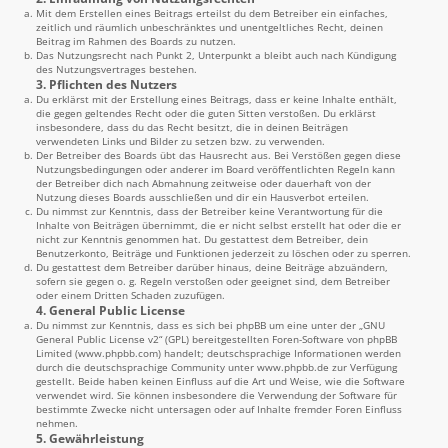
Mit dem Erstellen eines Beitrags erteilst du dem Betreiber ein einfaches,
zeitlich und räumlich unbeschränktes und unentgeltliches Recht, deinen
Beitrag im Rahmen des Boards zu nutzen.
Das Nutzungsrecht nach Punkt 2, Unterpunkt a bleibt auch nach Kündigung
des Nutzungsvertrages bestehen.
3. Pflichten des Nutzers
Du erklärst mit der Erstellung eines Beitrags, dass er keine Inhalte enthält,
die gegen geltendes Recht oder die guten Sitten verstoßen. Du erklärst
insbesondere, dass du das Recht besitzt, die in deinen Beiträgen
verwendeten Links und Bilder zu setzen bzw. zu verwenden.
Der Betreiber des Boards übt das Hausrecht aus. Bei Verstößen gegen diese
Nutzungsbedingungen oder anderer im Board veröffentlichten Regeln kann
der Betreiber dich nach Abmahnung zeitweise oder dauerhaft von der
Nutzung dieses Boards ausschließen und dir ein Hausverbot erteilen.
Du nimmst zur Kenntnis, dass der Betreiber keine Verantwortung für die
Inhalte von Beiträgen übernimmt, die er nicht selbst erstellt hat oder die er
nicht zur Kenntnis genommen hat. Du gestattest dem Betreiber, dein
Benutzerkonto, Beiträge und Funktionen jederzeit zu löschen oder zu sperren.
Du gestattest dem Betreiber darüber hinaus, deine Beiträge abzuändern,
sofern sie gegen o. g. Regeln verstoßen oder geeignet sind, dem Betreiber
oder einem Dritten Schaden zuzufügen.
4. General Public License
Du nimmst zur Kenntnis, dass es sich bei phpBB um eine unter der „
GNU
General Public License v2
“ (GPL) bereitgestellten Foren-Software von phpBB
Limited (
www.phpbb.com
) handelt; deutschsprachige Informationen werden
durch die deutschsprachige Community unter
www.phpbb.de
zur Verfügung
gestellt. Beide haben keinen Einfluss auf die Art und Weise, wie die Software
verwendet wird. Sie können insbesondere die Verwendung der Software für
bestimmte Zwecke nicht untersagen oder auf Inhalte fremder Foren Einfluss
nehmen.
5. Gewährleistung