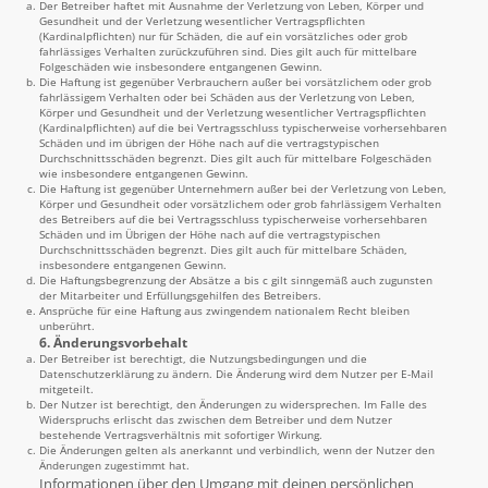
Der Betreiber haftet mit Ausnahme der Verletzung von Leben, Körper und
Gesundheit und der Verletzung wesentlicher Vertragspflichten
(Kardinalpflichten) nur für Schäden, die auf ein vorsätzliches oder grob
fahrlässiges Verhalten zurückzuführen sind. Dies gilt auch für mittelbare
Folgeschäden wie insbesondere entgangenen Gewinn.
Die Haftung ist gegenüber Verbrauchern außer bei vorsätzlichem oder grob
fahrlässigem Verhalten oder bei Schäden aus der Verletzung von Leben,
Körper und Gesundheit und der Verletzung wesentlicher Vertragspflichten
(Kardinalpflichten) auf die bei Vertragsschluss typischerweise vorhersehbaren
Schäden und im übrigen der Höhe nach auf die vertragstypischen
Durchschnittsschäden begrenzt. Dies gilt auch für mittelbare Folgeschäden
wie insbesondere entgangenen Gewinn.
Die Haftung ist gegenüber Unternehmern außer bei der Verletzung von Leben,
Körper und Gesundheit oder vorsätzlichem oder grob fahrlässigem Verhalten
des Betreibers auf die bei Vertragsschluss typischerweise vorhersehbaren
Schäden und im Übrigen der Höhe nach auf die vertragstypischen
Durchschnittsschäden begrenzt. Dies gilt auch für mittelbare Schäden,
insbesondere entgangenen Gewinn.
Die Haftungsbegrenzung der Absätze a bis c gilt sinngemäß auch zugunsten
der Mitarbeiter und Erfüllungsgehilfen des Betreibers.
Ansprüche für eine Haftung aus zwingendem nationalem Recht bleiben
unberührt.
6. Änderungsvorbehalt
Der Betreiber ist berechtigt, die Nutzungsbedingungen und die
Datenschutzerklärung zu ändern. Die Änderung wird dem Nutzer per E-Mail
mitgeteilt.
Der Nutzer ist berechtigt, den Änderungen zu widersprechen. Im Falle des
Widerspruchs erlischt das zwischen dem Betreiber und dem Nutzer
bestehende Vertragsverhältnis mit sofortiger Wirkung.
Die Änderungen gelten als anerkannt und verbindlich, wenn der Nutzer den
Änderungen zugestimmt hat.
Informationen über den Umgang mit deinen persönlichen