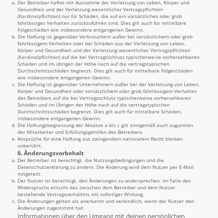
Der Betreiber haftet mit Ausnahme der Verletzung von Leben, Körper und
Gesundheit und der Verletzung wesentlicher Vertragspflichten
(Kardinalpflichten) nur für Schäden, die auf ein vorsätzliches oder grob
fahrlässiges Verhalten zurückzuführen sind. Dies gilt auch für mittelbare
Folgeschäden wie insbesondere entgangenen Gewinn.
Die Haftung ist gegenüber Verbrauchern außer bei vorsätzlichem oder grob
fahrlässigem Verhalten oder bei Schäden aus der Verletzung von Leben,
Körper und Gesundheit und der Verletzung wesentlicher Vertragspflichten
(Kardinalpflichten) auf die bei Vertragsschluss typischerweise vorhersehbaren
Schäden und im übrigen der Höhe nach auf die vertragstypischen
Durchschnittsschäden begrenzt. Dies gilt auch für mittelbare Folgeschäden
wie insbesondere entgangenen Gewinn.
Die Haftung ist gegenüber Unternehmern außer bei der Verletzung von Leben,
Körper und Gesundheit oder vorsätzlichem oder grob fahrlässigem Verhalten
des Betreibers auf die bei Vertragsschluss typischerweise vorhersehbaren
Schäden und im Übrigen der Höhe nach auf die vertragstypischen
Durchschnittsschäden begrenzt. Dies gilt auch für mittelbare Schäden,
insbesondere entgangenen Gewinn.
Die Haftungsbegrenzung der Absätze a bis c gilt sinngemäß auch zugunsten
der Mitarbeiter und Erfüllungsgehilfen des Betreibers.
Ansprüche für eine Haftung aus zwingendem nationalem Recht bleiben
unberührt.
6. Änderungsvorbehalt
Der Betreiber ist berechtigt, die Nutzungsbedingungen und die
Datenschutzerklärung zu ändern. Die Änderung wird dem Nutzer per E-Mail
mitgeteilt.
Der Nutzer ist berechtigt, den Änderungen zu widersprechen. Im Falle des
Widerspruchs erlischt das zwischen dem Betreiber und dem Nutzer
bestehende Vertragsverhältnis mit sofortiger Wirkung.
Die Änderungen gelten als anerkannt und verbindlich, wenn der Nutzer den
Änderungen zugestimmt hat.
Informationen über den Umgang mit deinen persönlichen