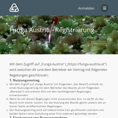
Anmelden
Funga Austria - Registrierung
Mit dem Zugriff auf „Funga Austria“ („https://funga-austria.at“)
wird zwischen dir und dem Betreiber ein Vertrag mit folgenden
Regelungen geschlossen:
1. Nutzungsvertrag
Mit dem Zugriff auf „Funga Austria“ (im Folgenden „das Board“) schließt du
einen Nutzungsvertrag mit dem Betreiber des Boards ab (im Folgenden
„Betreiber“) und erklärst dich mit den nachfolgenden Regelungen
einverstanden.
Wenn du mit diesen Regelungen nicht einverstanden bist, so darfst du das
Board nicht weiter nutzen. Für die Nutzung des Boards gelten jeweils die an
dieser Stelle veröffentlichten Regelungen.
Der Nutzungsvertrag wird auf unbestimmte Zeit geschlossen und kann von
beiden Seiten ohne Einhaltung einer Frist jederzeit gekündigt werden.
2. Einräumung von Nutzungsrechten