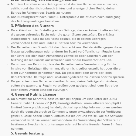
Mit dem Erstellen eines Beitrags erteilst du dem Betreiber ein einfaches,
zeitlich und räumlich unbeschränktes und unentgeltliches Recht, deinen
Beitrag im Rahmen des Boards zu nutzen.
Das Nutzungsrecht nach Punkt 2, Unterpunkt a bleibt auch nach Kündigung
des Nutzungsvertrages bestehen.
3. Pflichten des Nutzers
Du erklärst mit der Erstellung eines Beitrags, dass er keine Inhalte enthält,
die gegen geltendes Recht oder die guten Sitten verstoßen. Du erklärst
insbesondere, dass du das Recht besitzt, die in deinen Beiträgen
verwendeten Links und Bilder zu setzen bzw. zu verwenden.
Der Betreiber des Boards übt das Hausrecht aus. Bei Verstößen gegen diese
Nutzungsbedingungen oder anderer im Board veröffentlichten Regeln kann
der Betreiber dich nach Abmahnung zeitweise oder dauerhaft von der
Nutzung dieses Boards ausschließen und dir ein Hausverbot erteilen.
Du nimmst zur Kenntnis, dass der Betreiber keine Verantwortung für die
Inhalte von Beiträgen übernimmt, die er nicht selbst erstellt hat oder die er
nicht zur Kenntnis genommen hat. Du gestattest dem Betreiber, dein
Benutzerkonto, Beiträge und Funktionen jederzeit zu löschen oder zu sperren.
Du gestattest dem Betreiber darüber hinaus, deine Beiträge abzuändern,
sofern sie gegen o. g. Regeln verstoßen oder geeignet sind, dem Betreiber
oder einem Dritten Schaden zuzufügen.
4. General Public License
Du nimmst zur Kenntnis, dass es sich bei phpBB um eine unter der „
GNU
General Public License v2
“ (GPL) bereitgestellten Foren-Software von phpBB
Limited (
www.phpbb.com
) handelt; deutschsprachige Informationen werden
durch die deutschsprachige Community unter
www.phpbb.de
zur Verfügung
gestellt. Beide haben keinen Einfluss auf die Art und Weise, wie die Software
verwendet wird. Sie können insbesondere die Verwendung der Software für
bestimmte Zwecke nicht untersagen oder auf Inhalte fremder Foren Einfluss
nehmen.
5. Gewährleistung