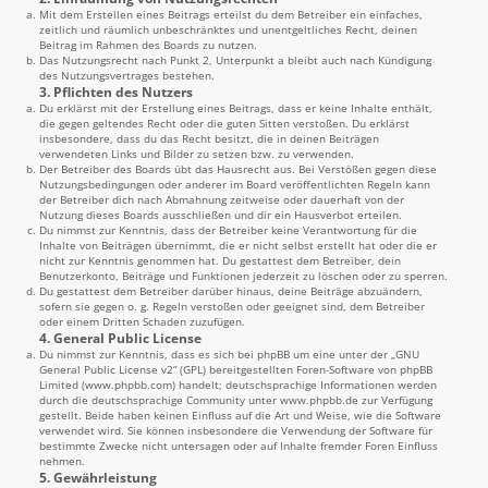
Mit dem Erstellen eines Beitrags erteilst du dem Betreiber ein einfaches,
zeitlich und räumlich unbeschränktes und unentgeltliches Recht, deinen
Beitrag im Rahmen des Boards zu nutzen.
Das Nutzungsrecht nach Punkt 2, Unterpunkt a bleibt auch nach Kündigung
des Nutzungsvertrages bestehen.
3. Pflichten des Nutzers
Du erklärst mit der Erstellung eines Beitrags, dass er keine Inhalte enthält,
die gegen geltendes Recht oder die guten Sitten verstoßen. Du erklärst
insbesondere, dass du das Recht besitzt, die in deinen Beiträgen
verwendeten Links und Bilder zu setzen bzw. zu verwenden.
Der Betreiber des Boards übt das Hausrecht aus. Bei Verstößen gegen diese
Nutzungsbedingungen oder anderer im Board veröffentlichten Regeln kann
der Betreiber dich nach Abmahnung zeitweise oder dauerhaft von der
Nutzung dieses Boards ausschließen und dir ein Hausverbot erteilen.
Du nimmst zur Kenntnis, dass der Betreiber keine Verantwortung für die
Inhalte von Beiträgen übernimmt, die er nicht selbst erstellt hat oder die er
nicht zur Kenntnis genommen hat. Du gestattest dem Betreiber, dein
Benutzerkonto, Beiträge und Funktionen jederzeit zu löschen oder zu sperren.
Du gestattest dem Betreiber darüber hinaus, deine Beiträge abzuändern,
sofern sie gegen o. g. Regeln verstoßen oder geeignet sind, dem Betreiber
oder einem Dritten Schaden zuzufügen.
4. General Public License
Du nimmst zur Kenntnis, dass es sich bei phpBB um eine unter der „
GNU
General Public License v2
“ (GPL) bereitgestellten Foren-Software von phpBB
Limited (
www.phpbb.com
) handelt; deutschsprachige Informationen werden
durch die deutschsprachige Community unter
www.phpbb.de
zur Verfügung
gestellt. Beide haben keinen Einfluss auf die Art und Weise, wie die Software
verwendet wird. Sie können insbesondere die Verwendung der Software für
bestimmte Zwecke nicht untersagen oder auf Inhalte fremder Foren Einfluss
nehmen.
5. Gewährleistung