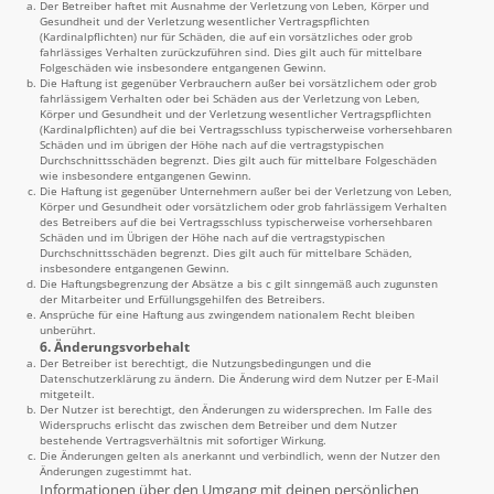
Der Betreiber haftet mit Ausnahme der Verletzung von Leben, Körper und
Gesundheit und der Verletzung wesentlicher Vertragspflichten
(Kardinalpflichten) nur für Schäden, die auf ein vorsätzliches oder grob
fahrlässiges Verhalten zurückzuführen sind. Dies gilt auch für mittelbare
Folgeschäden wie insbesondere entgangenen Gewinn.
Die Haftung ist gegenüber Verbrauchern außer bei vorsätzlichem oder grob
fahrlässigem Verhalten oder bei Schäden aus der Verletzung von Leben,
Körper und Gesundheit und der Verletzung wesentlicher Vertragspflichten
(Kardinalpflichten) auf die bei Vertragsschluss typischerweise vorhersehbaren
Schäden und im übrigen der Höhe nach auf die vertragstypischen
Durchschnittsschäden begrenzt. Dies gilt auch für mittelbare Folgeschäden
wie insbesondere entgangenen Gewinn.
Die Haftung ist gegenüber Unternehmern außer bei der Verletzung von Leben,
Körper und Gesundheit oder vorsätzlichem oder grob fahrlässigem Verhalten
des Betreibers auf die bei Vertragsschluss typischerweise vorhersehbaren
Schäden und im Übrigen der Höhe nach auf die vertragstypischen
Durchschnittsschäden begrenzt. Dies gilt auch für mittelbare Schäden,
insbesondere entgangenen Gewinn.
Die Haftungsbegrenzung der Absätze a bis c gilt sinngemäß auch zugunsten
der Mitarbeiter und Erfüllungsgehilfen des Betreibers.
Ansprüche für eine Haftung aus zwingendem nationalem Recht bleiben
unberührt.
6. Änderungsvorbehalt
Der Betreiber ist berechtigt, die Nutzungsbedingungen und die
Datenschutzerklärung zu ändern. Die Änderung wird dem Nutzer per E-Mail
mitgeteilt.
Der Nutzer ist berechtigt, den Änderungen zu widersprechen. Im Falle des
Widerspruchs erlischt das zwischen dem Betreiber und dem Nutzer
bestehende Vertragsverhältnis mit sofortiger Wirkung.
Die Änderungen gelten als anerkannt und verbindlich, wenn der Nutzer den
Änderungen zugestimmt hat.
Informationen über den Umgang mit deinen persönlichen