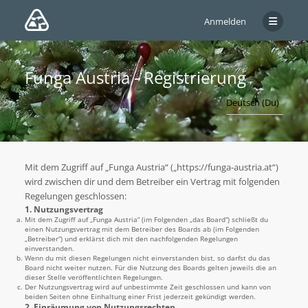
Anmelden
Funga Austria - Registrierung
Mit dem Zugriff auf „Funga Austria“ („https://funga-austria.at“)
wird zwischen dir und dem Betreiber ein Vertrag mit folgenden
Regelungen geschlossen:
1. Nutzungsvertrag
Mit dem Zugriff auf „Funga Austria“ (im Folgenden „das Board“) schließt du
einen Nutzungsvertrag mit dem Betreiber des Boards ab (im Folgenden
„Betreiber“) und erklärst dich mit den nachfolgenden Regelungen
einverstanden.
Wenn du mit diesen Regelungen nicht einverstanden bist, so darfst du das
Board nicht weiter nutzen. Für die Nutzung des Boards gelten jeweils die an
dieser Stelle veröffentlichten Regelungen.
Der Nutzungsvertrag wird auf unbestimmte Zeit geschlossen und kann von
beiden Seiten ohne Einhaltung einer Frist jederzeit gekündigt werden.
2. Einräumung von Nutzungsrechten