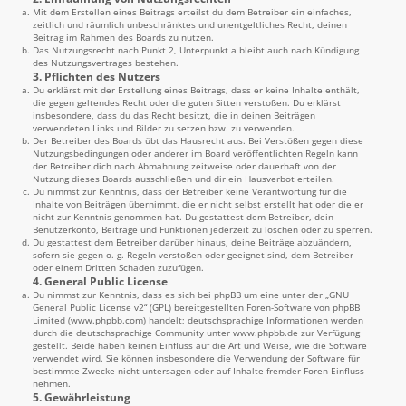
Mit dem Erstellen eines Beitrags erteilst du dem Betreiber ein einfaches,
zeitlich und räumlich unbeschränktes und unentgeltliches Recht, deinen
Beitrag im Rahmen des Boards zu nutzen.
Das Nutzungsrecht nach Punkt 2, Unterpunkt a bleibt auch nach Kündigung
des Nutzungsvertrages bestehen.
3. Pflichten des Nutzers
Du erklärst mit der Erstellung eines Beitrags, dass er keine Inhalte enthält,
die gegen geltendes Recht oder die guten Sitten verstoßen. Du erklärst
insbesondere, dass du das Recht besitzt, die in deinen Beiträgen
verwendeten Links und Bilder zu setzen bzw. zu verwenden.
Der Betreiber des Boards übt das Hausrecht aus. Bei Verstößen gegen diese
Nutzungsbedingungen oder anderer im Board veröffentlichten Regeln kann
der Betreiber dich nach Abmahnung zeitweise oder dauerhaft von der
Nutzung dieses Boards ausschließen und dir ein Hausverbot erteilen.
Du nimmst zur Kenntnis, dass der Betreiber keine Verantwortung für die
Inhalte von Beiträgen übernimmt, die er nicht selbst erstellt hat oder die er
nicht zur Kenntnis genommen hat. Du gestattest dem Betreiber, dein
Benutzerkonto, Beiträge und Funktionen jederzeit zu löschen oder zu sperren.
Du gestattest dem Betreiber darüber hinaus, deine Beiträge abzuändern,
sofern sie gegen o. g. Regeln verstoßen oder geeignet sind, dem Betreiber
oder einem Dritten Schaden zuzufügen.
4. General Public License
Du nimmst zur Kenntnis, dass es sich bei phpBB um eine unter der „
GNU
General Public License v2
“ (GPL) bereitgestellten Foren-Software von phpBB
Limited (
www.phpbb.com
) handelt; deutschsprachige Informationen werden
durch die deutschsprachige Community unter
www.phpbb.de
zur Verfügung
gestellt. Beide haben keinen Einfluss auf die Art und Weise, wie die Software
verwendet wird. Sie können insbesondere die Verwendung der Software für
bestimmte Zwecke nicht untersagen oder auf Inhalte fremder Foren Einfluss
nehmen.
5. Gewährleistung