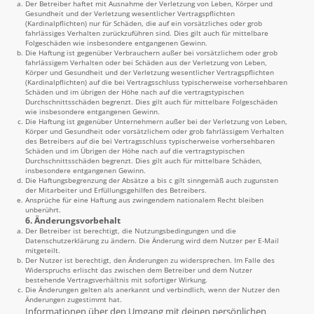
Der Betreiber haftet mit Ausnahme der Verletzung von Leben, Körper und
Gesundheit und der Verletzung wesentlicher Vertragspflichten
(Kardinalpflichten) nur für Schäden, die auf ein vorsätzliches oder grob
fahrlässiges Verhalten zurückzuführen sind. Dies gilt auch für mittelbare
Folgeschäden wie insbesondere entgangenen Gewinn.
Die Haftung ist gegenüber Verbrauchern außer bei vorsätzlichem oder grob
fahrlässigem Verhalten oder bei Schäden aus der Verletzung von Leben,
Körper und Gesundheit und der Verletzung wesentlicher Vertragspflichten
(Kardinalpflichten) auf die bei Vertragsschluss typischerweise vorhersehbaren
Schäden und im übrigen der Höhe nach auf die vertragstypischen
Durchschnittsschäden begrenzt. Dies gilt auch für mittelbare Folgeschäden
wie insbesondere entgangenen Gewinn.
Die Haftung ist gegenüber Unternehmern außer bei der Verletzung von Leben,
Körper und Gesundheit oder vorsätzlichem oder grob fahrlässigem Verhalten
des Betreibers auf die bei Vertragsschluss typischerweise vorhersehbaren
Schäden und im Übrigen der Höhe nach auf die vertragstypischen
Durchschnittsschäden begrenzt. Dies gilt auch für mittelbare Schäden,
insbesondere entgangenen Gewinn.
Die Haftungsbegrenzung der Absätze a bis c gilt sinngemäß auch zugunsten
der Mitarbeiter und Erfüllungsgehilfen des Betreibers.
Ansprüche für eine Haftung aus zwingendem nationalem Recht bleiben
unberührt.
6. Änderungsvorbehalt
Der Betreiber ist berechtigt, die Nutzungsbedingungen und die
Datenschutzerklärung zu ändern. Die Änderung wird dem Nutzer per E-Mail
mitgeteilt.
Der Nutzer ist berechtigt, den Änderungen zu widersprechen. Im Falle des
Widerspruchs erlischt das zwischen dem Betreiber und dem Nutzer
bestehende Vertragsverhältnis mit sofortiger Wirkung.
Die Änderungen gelten als anerkannt und verbindlich, wenn der Nutzer den
Änderungen zugestimmt hat.
Informationen über den Umgang mit deinen persönlichen