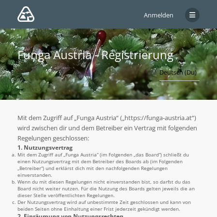
Anmelden
Funga Austria - Registrierung
Mit dem Zugriff auf „Funga Austria“ („https://funga-austria.at“)
wird zwischen dir und dem Betreiber ein Vertrag mit folgenden
Regelungen geschlossen:
1. Nutzungsvertrag
Mit dem Zugriff auf „Funga Austria“ (im Folgenden „das Board“) schließt du
einen Nutzungsvertrag mit dem Betreiber des Boards ab (im Folgenden
„Betreiber“) und erklärst dich mit den nachfolgenden Regelungen
einverstanden.
Wenn du mit diesen Regelungen nicht einverstanden bist, so darfst du das
Board nicht weiter nutzen. Für die Nutzung des Boards gelten jeweils die an
dieser Stelle veröffentlichten Regelungen.
Der Nutzungsvertrag wird auf unbestimmte Zeit geschlossen und kann von
beiden Seiten ohne Einhaltung einer Frist jederzeit gekündigt werden.
2. Einräumung von Nutzungsrechten