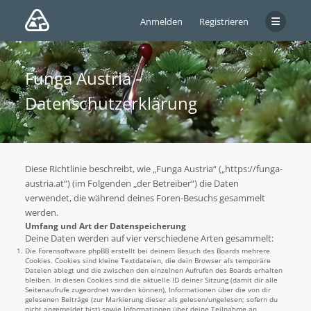
Anmelden
Registrieren
Funga Austria -
Datenschutzerklärung
Diese Richtlinie beschreibt, wie „Funga Austria“ („https://funga-
austria.at“) (im Folgenden „der Betreiber“) die Daten
verwendet, die während deines Foren-Besuchs gesammelt
werden.
Umfang und Art der Datenspeicherung
Deine Daten werden auf vier verschiedene Arten gesammelt:
Die Forensoftware phpBB erstellt bei deinem Besuch des Boards mehrere
Cookies. Cookies sind kleine Textdateien, die dein Browser als temporäre
Dateien ablegt und die zwischen den einzelnen Aufrufen des Boards erhalten
bleiben. In diesen Cookies sind die aktuelle ID deiner Sitzung (damit dir alle
Seitenaufrufe zugeordnet werden können), Informationen über die von dir
gelesenen Beiträge (zur Markierung dieser als gelesen/ungelesen; sofern du
nicht angemeldet bist) sowie Informationen über deine Teilnahme an