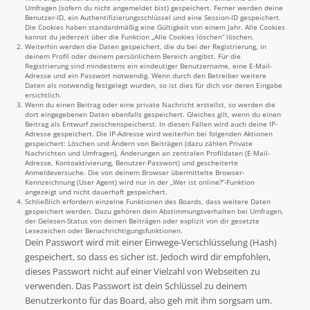
Umfragen (sofern du nicht angemeldet bist) gespeichert. Ferner werden deine
Benutzer-ID, ein Authentifizierungsschlüssel und eine Session-ID gespeichert.
Die Cookies haben standardmäßig eine Gültigkeit von einem Jahr. Alle Cookies
kannst du jederzeit über die Funktion „Alle Cookies löschen“ löschen.
Weiterhin werden die Daten gespeichert, die du bei der Registrierung, in
deinem Profil oder deinem persönlichem Bereich angibst. Für die
Registrierung sind mindestens ein eindeutiger Benutzername, eine E-Mail-
Adresse und ein Passwort notwendig. Wenn durch den Betreiber weitere
Daten als notwendig festgelegt wurden, so ist dies für dich vor deren Eingabe
ersichtlich.
Wenn du einen Beitrag oder eine private Nachricht erstellst, so werden die
dort eingegebenen Daten ebenfalls gespeichert. Gleiches gilt, wenn du einen
Beitrag als Entwurf zwischenspeicherst. In diesen Fällen wird auch deine IP-
Adresse gespeichert. Die IP-Adresse wird weiterhin bei folgenden Aktionen
gespeichert: Löschen und Ändern von Beiträgen (dazu zählen Private
Nachrichten und Umfragen), Änderungen an zentralen Profildaten (E-Mail-
Adresse, Kontoaktivierung, Benutzer-Passwort) und gescheiterte
Anmeldeversuche. Die von deinem Browser übermittelte Browser-
Kennzeichnung (User Agent) wird nur in der „Wer ist online?“-Funktion
angezeigt und nicht dauerhaft gespeichert.
Schließlich erfordern einzelne Funktionen des Boards, dass weitere Daten
gespeichert werden. Dazu gehören dein Abstimmungsverhalten bei Umfragen,
der Gelesen-Status von deinen Beiträgen oder explizit von dir gesetzte
Lesezeichen oder Benachrichtigungsfunktionen.
Dein Passwort wird mit einer Einwege-Verschlüsselung (Hash)
gespeichert, so dass es sicher ist. Jedoch wird dir empfohlen,
dieses Passwort nicht auf einer Vielzahl von Webseiten zu
verwenden. Das Passwort ist dein Schlüssel zu deinem
Benutzerkonto für das Board, also geh mit ihm sorgsam um.