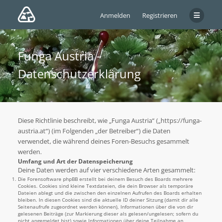
Anmelden
Registrieren
Funga Austria -
Datenschutzerklärung
Diese Richtlinie beschreibt, wie „Funga Austria“ („https://funga-
austria.at“) (im Folgenden „der Betreiber“) die Daten
verwendet, die während deines Foren-Besuchs gesammelt
werden.
Umfang und Art der Datenspeicherung
Deine Daten werden auf vier verschiedene Arten gesammelt:
Die Forensoftware phpBB erstellt bei deinem Besuch des Boards mehrere
Cookies. Cookies sind kleine Textdateien, die dein Browser als temporäre
Dateien ablegt und die zwischen den einzelnen Aufrufen des Boards erhalten
bleiben. In diesen Cookies sind die aktuelle ID deiner Sitzung (damit dir alle
Seitenaufrufe zugeordnet werden können), Informationen über die von dir
gelesenen Beiträge (zur Markierung dieser als gelesen/ungelesen; sofern du
nicht angemeldet bist) sowie Informationen über deine Teilnahme an