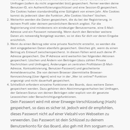
Umfragen (sofern du nicht angemeldet bist) gespeichert. Ferner werden deine
Benutzer-ID, ein Authentifizierungsschlüssel und eine Session-ID gespeichert.
Die Cookies haben standardmäßig eine Gültigkeit von einem Jahr. Alle Cookies
kannst du jederzeit über die Funktion „Alle Cookies löschen“ löschen.
Weiterhin werden die Daten gespeichert, die du bei der Registrierung, in
deinem Profil oder deinem persönlichem Bereich angibst. Für die
Registrierung sind mindestens ein eindeutiger Benutzername, eine E-Mail-
Adresse und ein Passwort notwendig. Wenn durch den Betreiber weitere
Daten als notwendig festgelegt wurden, so ist dies für dich vor deren Eingabe
ersichtlich.
Wenn du einen Beitrag oder eine private Nachricht erstellst, so werden die
dort eingegebenen Daten ebenfalls gespeichert. Gleiches gilt, wenn du einen
Beitrag als Entwurf zwischenspeicherst. In diesen Fällen wird auch deine IP-
Adresse gespeichert. Die IP-Adresse wird weiterhin bei folgenden Aktionen
gespeichert: Löschen und Ändern von Beiträgen (dazu zählen Private
Nachrichten und Umfragen), Änderungen an zentralen Profildaten (E-Mail-
Adresse, Kontoaktivierung, Benutzer-Passwort) und gescheiterte
Anmeldeversuche. Die von deinem Browser übermittelte Browser-
Kennzeichnung (User Agent) wird nur in der „Wer ist online?“-Funktion
angezeigt und nicht dauerhaft gespeichert.
Schließlich erfordern einzelne Funktionen des Boards, dass weitere Daten
gespeichert werden. Dazu gehören dein Abstimmungsverhalten bei Umfragen,
der Gelesen-Status von deinen Beiträgen oder explizit von dir gesetzte
Lesezeichen oder Benachrichtigungsfunktionen.
Dein Passwort wird mit einer Einwege-Verschlüsselung (Hash)
gespeichert, so dass es sicher ist. Jedoch wird dir empfohlen,
dieses Passwort nicht auf einer Vielzahl von Webseiten zu
verwenden. Das Passwort ist dein Schlüssel zu deinem
Benutzerkonto für das Board, also geh mit ihm sorgsam um.