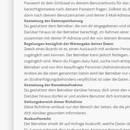
Passwort ist dein Schlüssel zu deinem Benutzerkonto für das 
berechtigterweise nach deinem Passwort fragen. Solltest du 
dann nach deinem Benutzernamen und deiner E-Mail-Adresse u
Gestattung der Datenspeicherung
Du gestattest dem Betreiber, die von dir eingegebenen und o
Darüber hinaus ist der Betreiber berechtigt, im Rahmen eine
zusammen mit deiner IP-Adresse und der von deinem Browser 
Regelungen bezüglich der Weitergabe deiner Daten
Zweck eines Boards ist es, einen Austausch mit anderen Person
zugänglich sein können. Der Betreiber kann jedoch festlegen, 
zugänglich sind. Wenn du Fragen dazu hast, suche nach entsp
Betreiber und von ihm beauftragte Personen (Administratoren
Andere als die oben genannten Daten wird der Betreiber nur mi
an Strafverfolgungsbehörden) verpflichtet ist oder die Daten 
Gestattung der Kontaktaufnahme
Du gestattest dem Betreiber darüber hinaus, dich unter den v
Darüber hinaus dürfen er und andere Benutzer dich kontaktier
Geltungsbereich dieser Richtlinie
Diese Richtlinie umfasst nur den Bereich der Seiten, die die
dich darüber gesondert informieren.
Auskunftsrecht
Der Betreiber erteilt dir auf Anfrage Auskunft, welche Daten ü
Du kannst jederzeit die Löschung bzw. Sperrung deiner Daten 