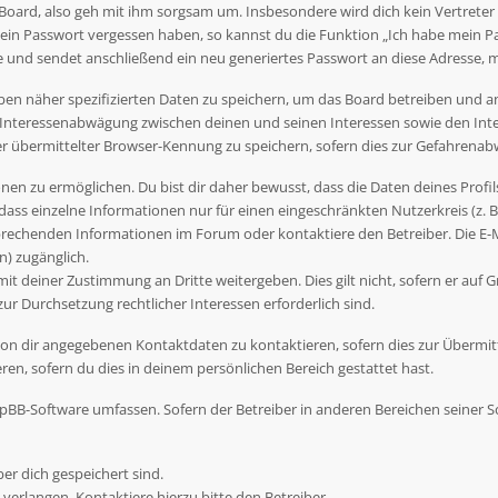
Board, also geh mit ihm sorgsam um. Insbesondere wird dich kein Vertreter 
dein Passwort vergessen haben, so kannst du die Funktion „Ich habe mein P
nd sendet anschließend ein neu generiertes Passwort an diese Adresse, m
ben näher spezifizierten Daten zu speichern, um das Board betreiben und 
r Interessenabwägung zwischen deinen und seinen Interessen sowie den Inte
übermittelter Browser-Kennung zu speichern, sofern dies zur Gefahrenabwe
en zu ermöglichen. Du bist dir daher bewusst, dass die Daten deines Profils 
dass einzelne Informationen nur für einen eingeschränkten Nutzerkreis (z. B.
rechenden Informationen im Forum oder kontaktiere den Betreiber. Die E-Ma
) zugänglich.
t deiner Zustimmung an Dritte weitergeben. Dies gilt nicht, sofern er auf G
zur Durchsetzung rechtlicher Interessen erforderlich sind.
on dir angegebenen Kontaktdaten zu kontaktieren, sofern dies zur Übermittl
en, sofern du dies in deinem persönlichen Bereich gestattet hast.
 phpBB-Software umfassen. Sofern der Betreiber in anderen Bereichen seiner
ber dich gespeichert sind.
verlangen. Kontaktiere hierzu bitte den Betreiber.