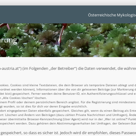
Österreichische Mykologis
ärung
unga-austria.at“) (im Folgenden „der Betreiber“) die Daten verwendet, die w
kies. Cookies sind kleine Textdateien, die dein Browser als temporäre Dateien ablegt und d
ugeordnet werden können), Informationen über die von dir gelesenen Beiträge (zur Markierung 
t bist) gespeichert. Ferner werden deine Benutzer-ID, ein Authentifizierungsschlüssel und 
n „Alle Cookies löschen“ löschen.
einem Profil oder deinem persönlichem Bereich angibst. Für die Registrierung sind mindesten
 wurden, so ist dies für dich vor deren Eingabe ersichtlich.
 dort eingegebenen Daten ebenfalls gespeichert. Gleiches gilt, wenn du einen Beitrag als Ent
ert: Löschen und Ändern von Beiträgen (dazu zählen Private Nachrichten und Umfragen), Ände
er übermittelte Browser-Kennzeichnung (User Agent) wird nur in der „Wer ist online?“-Funkt
gespeichert werden. Dazu gehören dein Abstimmungsverhalten bei Umfragen, der Gelesen-Statu
espeichert, so dass es sicher ist. Jedoch wird dir empfohlen, dieses Passwo