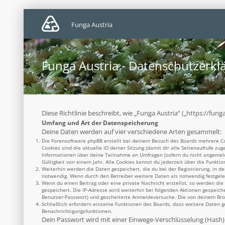
Funga Austria
Funga Austria - Datenschutzerkl
Diese Richtlinie beschreibt, wie „Funga Austria“ („https://f
Umfang und Art der Datenspeicherung
Deine Daten werden auf vier verschiedene Arten gesammelt:
Die Forensoftware phpBB erstellt bei deinem Besuch des Boards mehrere Coo
Cookies sind die aktuelle ID deiner Sitzung (damit dir alle Seitenaufrufe z
Informationen über deine Teilnahme an Umfragen (sofern du nicht angemelde
Gültigkeit von einem Jahr. Alle Cookies kannst du jederzeit über die Funktio
Weiterhin werden die Daten gespeichert, die du bei der Registrierung, in d
notwendig. Wenn durch den Betreiber weitere Daten als notwendig festgelegt
Wenn du einen Beitrag oder eine private Nachricht erstellst, so werden die
gespeichert. Die IP-Adresse wird weiterhin bei folgenden Aktionen gespeich
Benutzer-Passwort) und gescheiterte Anmeldeversuche. Die von deinem Brows
Schließlich erfordern einzelne Funktionen des Boards, dass weitere Daten 
Benachrichtigungsfunktionen.
Dein Passwort wird mit einer Einwege-Verschlüsselung (Hash) g