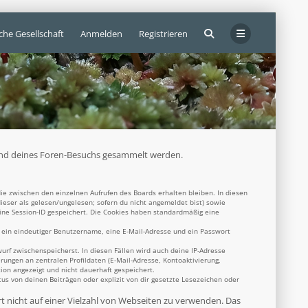
che Gesellschaft
Anmelden
Registrieren
ährend deines Foren-Besuchs gesammelt werden.
ie zwischen den einzelnen Aufrufen des Boards erhalten bleiben. In diesen
dieser als gelesen/ungelesen; sofern du nicht angemeldet bist) sowie
eine Session-ID gespeichert. Die Cookies haben standardmäßig eine
s ein eindeutiger Benutzername, eine E-Mail-Adresse und ein Passwort
wurf zwischenspeicherst. In diesen Fällen wird auch deine IP-Adresse
rungen an zentralen Profildaten (E-Mail-Adresse, Kontoaktivierung,
ion angezeigt und nicht dauerhaft gespeichert.
s von deinen Beiträgen oder explizit von dir gesetzte Lesezeichen oder
rt nicht auf einer Vielzahl von Webseiten zu verwenden. Das