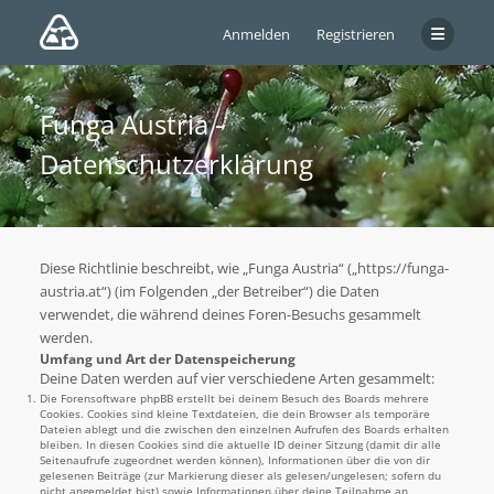
Anmelden
Registrieren
Funga Austria -
Datenschutzerklärung
Diese Richtlinie beschreibt, wie „Funga Austria“ („https://funga-
austria.at“) (im Folgenden „der Betreiber“) die Daten
verwendet, die während deines Foren-Besuchs gesammelt
werden.
Umfang und Art der Datenspeicherung
Deine Daten werden auf vier verschiedene Arten gesammelt:
Die Forensoftware phpBB erstellt bei deinem Besuch des Boards mehrere
Cookies. Cookies sind kleine Textdateien, die dein Browser als temporäre
Dateien ablegt und die zwischen den einzelnen Aufrufen des Boards erhalten
bleiben. In diesen Cookies sind die aktuelle ID deiner Sitzung (damit dir alle
Seitenaufrufe zugeordnet werden können), Informationen über die von dir
gelesenen Beiträge (zur Markierung dieser als gelesen/ungelesen; sofern du
nicht angemeldet bist) sowie Informationen über deine Teilnahme an