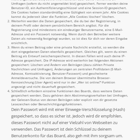
Umfragen (sofern du nicht angemeldet bist) gespeichert. Ferner werden deine
Benutzer-ID, ein Authentifizierungsschlüssel und eine Session-ID gespeichert.
Die Cookies haben standardmäßig eine Gültigkeit von einem Jahr. Alle Cookies
kannst du jederzeit über die Funktion „Alle Cookies löschen“ löschen.
Weiterhin werden die Daten gespeichert, die du bei der Registrierung, in
deinem Profil oder deinem persönlichem Bereich angibst. Für die
Registrierung sind mindestens ein eindeutiger Benutzername, eine E-Mail-
Adresse und ein Passwort notwendig. Wenn durch den Betreiber weitere
Daten als notwendig festgelegt wurden, so ist dies für dich vor deren Eingabe
ersichtlich.
Wenn du einen Beitrag oder eine private Nachricht erstellst, so werden die
dort eingegebenen Daten ebenfalls gespeichert. Gleiches gilt, wenn du einen
Beitrag als Entwurf zwischenspeicherst. In diesen Fällen wird auch deine IP-
Adresse gespeichert. Die IP-Adresse wird weiterhin bei folgenden Aktionen
gespeichert: Löschen und Ändern von Beiträgen (dazu zählen Private
Nachrichten und Umfragen), Änderungen an zentralen Profildaten (E-Mail-
Adresse, Kontoaktivierung, Benutzer-Passwort) und gescheiterte
Anmeldeversuche. Die von deinem Browser übermittelte Browser-
Kennzeichnung (User Agent) wird nur in der „Wer ist online?“-Funktion
angezeigt und nicht dauerhaft gespeichert.
Schließlich erfordern einzelne Funktionen des Boards, dass weitere Daten
gespeichert werden. Dazu gehören dein Abstimmungsverhalten bei Umfragen,
der Gelesen-Status von deinen Beiträgen oder explizit von dir gesetzte
Lesezeichen oder Benachrichtigungsfunktionen.
Dein Passwort wird mit einer Einwege-Verschlüsselung (Hash)
gespeichert, so dass es sicher ist. Jedoch wird dir empfohlen,
dieses Passwort nicht auf einer Vielzahl von Webseiten zu
verwenden. Das Passwort ist dein Schlüssel zu deinem
Benutzerkonto für das Board, also geh mit ihm sorgsam um.