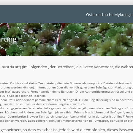
Österreichische Mykologis
ärung
unga-austria.at“) (im Folgenden „der Betreiber“) die Daten verwendet, die w
kies. Cookies sind kleine Textdateien, die dein Browser als temporäre Dateien ablegt und d
ugeordnet werden können), Informationen über die von dir gelesenen Beiträge (zur Markierung 
t bist) gespeichert. Ferner werden deine Benutzer-ID, ein Authentifizierungsschlüssel und 
n „Alle Cookies löschen“ löschen.
einem Profil oder deinem persönlichem Bereich angibst. Für die Registrierung sind mindesten
 wurden, so ist dies für dich vor deren Eingabe ersichtlich.
 dort eingegebenen Daten ebenfalls gespeichert. Gleiches gilt, wenn du einen Beitrag als Ent
ert: Löschen und Ändern von Beiträgen (dazu zählen Private Nachrichten und Umfragen), Ände
er übermittelte Browser-Kennzeichnung (User Agent) wird nur in der „Wer ist online?“-Funkt
gespeichert werden. Dazu gehören dein Abstimmungsverhalten bei Umfragen, der Gelesen-Statu
espeichert, so dass es sicher ist. Jedoch wird dir empfohlen, dieses Passwo