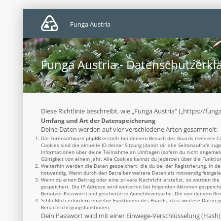
Funga Austria
Funga Austria - Datenschutzerkl
Diese Richtlinie beschreibt, wie „Funga Austria“ („https://f
Umfang und Art der Datenspeicherung
Deine Daten werden auf vier verschiedene Arten gesammelt:
Die Forensoftware phpBB erstellt bei deinem Besuch des Boards mehrere Coo
Cookies sind die aktuelle ID deiner Sitzung (damit dir alle Seitenaufrufe z
Informationen über deine Teilnahme an Umfragen (sofern du nicht angemelde
Gültigkeit von einem Jahr. Alle Cookies kannst du jederzeit über die Funktio
Weiterhin werden die Daten gespeichert, die du bei der Registrierung, in d
notwendig. Wenn durch den Betreiber weitere Daten als notwendig festgelegt
Wenn du einen Beitrag oder eine private Nachricht erstellst, so werden die
gespeichert. Die IP-Adresse wird weiterhin bei folgenden Aktionen gespeich
Benutzer-Passwort) und gescheiterte Anmeldeversuche. Die von deinem Brows
Schließlich erfordern einzelne Funktionen des Boards, dass weitere Daten 
Benachrichtigungsfunktionen.
Dein Passwort wird mit einer Einwege-Verschlüsselung (Hash) g