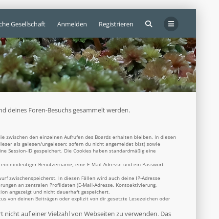
che Gesellschaft
Anmelden
Registrieren
ährend deines Foren-Besuchs gesammelt werden.
ie zwischen den einzelnen Aufrufen des Boards erhalten bleiben. In diesen
dieser als gelesen/ungelesen; sofern du nicht angemeldet bist) sowie
eine Session-ID gespeichert. Die Cookies haben standardmäßig eine
s ein eindeutiger Benutzername, eine E-Mail-Adresse und ein Passwort
wurf zwischenspeicherst. In diesen Fällen wird auch deine IP-Adresse
rungen an zentralen Profildaten (E-Mail-Adresse, Kontoaktivierung,
ion angezeigt und nicht dauerhaft gespeichert.
s von deinen Beiträgen oder explizit von dir gesetzte Lesezeichen oder
rt nicht auf einer Vielzahl von Webseiten zu verwenden. Das