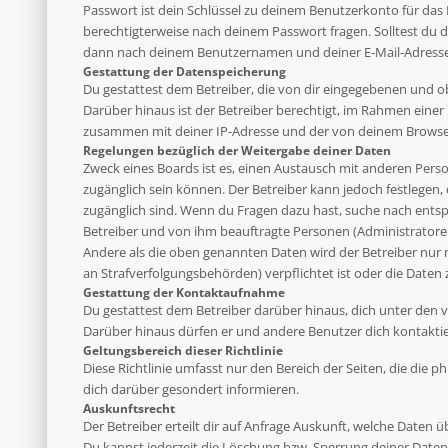
Passwort ist dein Schlüssel zu deinem Benutzerkonto für das 
berechtigterweise nach deinem Passwort fragen. Solltest du 
dann nach deinem Benutzernamen und deiner E-Mail-Adresse u
Gestattung der Datenspeicherung
Du gestattest dem Betreiber, die von dir eingegebenen und o
Darüber hinaus ist der Betreiber berechtigt, im Rahmen eine
zusammen mit deiner IP-Adresse und der von deinem Browser 
Regelungen bezüglich der Weitergabe deiner Daten
Zweck eines Boards ist es, einen Austausch mit anderen Person
zugänglich sein können. Der Betreiber kann jedoch festlegen, 
zugänglich sind. Wenn du Fragen dazu hast, suche nach entsp
Betreiber und von ihm beauftragte Personen (Administratoren
Andere als die oben genannten Daten wird der Betreiber nur mi
an Strafverfolgungsbehörden) verpflichtet ist oder die Daten 
Gestattung der Kontaktaufnahme
Du gestattest dem Betreiber darüber hinaus, dich unter den v
Darüber hinaus dürfen er und andere Benutzer dich kontaktier
Geltungsbereich dieser Richtlinie
Diese Richtlinie umfasst nur den Bereich der Seiten, die die
dich darüber gesondert informieren.
Auskunftsrecht
Der Betreiber erteilt dir auf Anfrage Auskunft, welche Daten ü
Du kannst jederzeit die Löschung bzw. Sperrung deiner Daten 