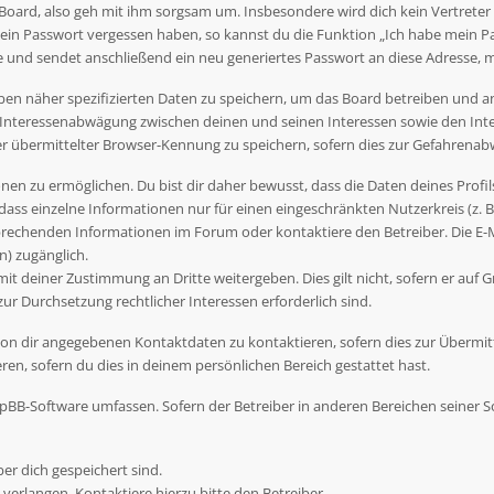
Board, also geh mit ihm sorgsam um. Insbesondere wird dich kein Vertreter 
dein Passwort vergessen haben, so kannst du die Funktion „Ich habe mein P
nd sendet anschließend ein neu generiertes Passwort an diese Adresse, m
ben näher spezifizierten Daten zu speichern, um das Board betreiben und 
r Interessenabwägung zwischen deinen und seinen Interessen sowie den Inte
übermittelter Browser-Kennung zu speichern, sofern dies zur Gefahrenabwe
en zu ermöglichen. Du bist dir daher bewusst, dass die Daten deines Profils 
dass einzelne Informationen nur für einen eingeschränkten Nutzerkreis (z. B.
rechenden Informationen im Forum oder kontaktiere den Betreiber. Die E-Ma
) zugänglich.
t deiner Zustimmung an Dritte weitergeben. Dies gilt nicht, sofern er auf G
zur Durchsetzung rechtlicher Interessen erforderlich sind.
on dir angegebenen Kontaktdaten zu kontaktieren, sofern dies zur Übermittl
en, sofern du dies in deinem persönlichen Bereich gestattet hast.
 phpBB-Software umfassen. Sofern der Betreiber in anderen Bereichen seiner
ber dich gespeichert sind.
verlangen. Kontaktiere hierzu bitte den Betreiber.