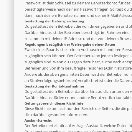
Passwort ist dein Schlüssel zu deinem Benutzerkonto für das 
berechtigterweise nach deinem Passwort fragen. Solltest du 
dann nach deinem Benutzernamen und deiner E-Mail-Adresse u
Gestattung der Datenspeicherung
Du gestattest dem Betreiber, die von dir eingegebenen und o
Darüber hinaus ist der Betreiber berechtigt, im Rahmen eine
zusammen mit deiner IP-Adresse und der von deinem Browser 
Regelungen bezüglich der Weitergabe deiner Daten
Zweck eines Boards ist es, einen Austausch mit anderen Person
zugänglich sein können. Der Betreiber kann jedoch festlegen, 
zugänglich sind. Wenn du Fragen dazu hast, suche nach entsp
Betreiber und von ihm beauftragte Personen (Administratoren
Andere als die oben genannten Daten wird der Betreiber nur mi
an Strafverfolgungsbehörden) verpflichtet ist oder die Daten 
Gestattung der Kontaktaufnahme
Du gestattest dem Betreiber darüber hinaus, dich unter den v
Darüber hinaus dürfen er und andere Benutzer dich kontaktier
Geltungsbereich dieser Richtlinie
Diese Richtlinie umfasst nur den Bereich der Seiten, die die
dich darüber gesondert informieren.
Auskunftsrecht
Der Betreiber erteilt dir auf Anfrage Auskunft, welche Daten ü
Du kannst jederzeit die Löschung bzw. Sperrung deiner Daten 