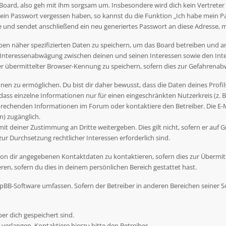
Board, also geh mit ihm sorgsam um. Insbesondere wird dich kein Vertreter 
dein Passwort vergessen haben, so kannst du die Funktion „Ich habe mein P
nd sendet anschließend ein neu generiertes Passwort an diese Adresse, m
ben näher spezifizierten Daten zu speichern, um das Board betreiben und 
r Interessenabwägung zwischen deinen und seinen Interessen sowie den Inte
übermittelter Browser-Kennung zu speichern, sofern dies zur Gefahrenabwe
en zu ermöglichen. Du bist dir daher bewusst, dass die Daten deines Profils 
dass einzelne Informationen nur für einen eingeschränkten Nutzerkreis (z. B.
rechenden Informationen im Forum oder kontaktiere den Betreiber. Die E-Ma
) zugänglich.
t deiner Zustimmung an Dritte weitergeben. Dies gilt nicht, sofern er auf G
zur Durchsetzung rechtlicher Interessen erforderlich sind.
on dir angegebenen Kontaktdaten zu kontaktieren, sofern dies zur Übermittl
en, sofern du dies in deinem persönlichen Bereich gestattet hast.
 phpBB-Software umfassen. Sofern der Betreiber in anderen Bereichen seiner
ber dich gespeichert sind.
verlangen. Kontaktiere hierzu bitte den Betreiber.