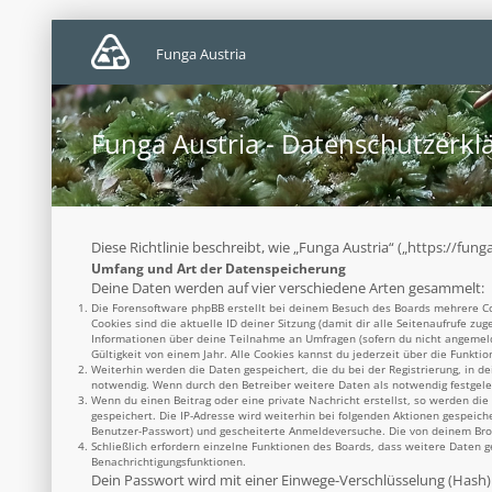
Funga Austria
Funga Austria - Datenschutzerkl
Diese Richtlinie beschreibt, wie „Funga Austria“ („https://f
Umfang und Art der Datenspeicherung
Deine Daten werden auf vier verschiedene Arten gesammelt:
Die Forensoftware phpBB erstellt bei deinem Besuch des Boards mehrere Coo
Cookies sind die aktuelle ID deiner Sitzung (damit dir alle Seitenaufrufe z
Informationen über deine Teilnahme an Umfragen (sofern du nicht angemelde
Gültigkeit von einem Jahr. Alle Cookies kannst du jederzeit über die Funktio
Weiterhin werden die Daten gespeichert, die du bei der Registrierung, in d
notwendig. Wenn durch den Betreiber weitere Daten als notwendig festgelegt
Wenn du einen Beitrag oder eine private Nachricht erstellst, so werden die
gespeichert. Die IP-Adresse wird weiterhin bei folgenden Aktionen gespeich
Benutzer-Passwort) und gescheiterte Anmeldeversuche. Die von deinem Brows
Schließlich erfordern einzelne Funktionen des Boards, dass weitere Daten 
Benachrichtigungsfunktionen.
Dein Passwort wird mit einer Einwege-Verschlüsselung (Hash) g