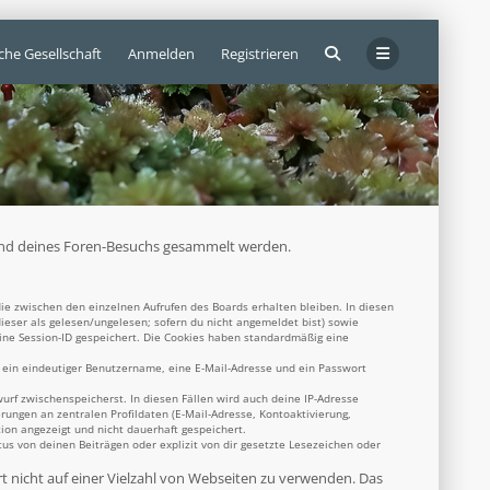
che Gesellschaft
Anmelden
Registrieren
ährend deines Foren-Besuchs gesammelt werden.
ie zwischen den einzelnen Aufrufen des Boards erhalten bleiben. In diesen
dieser als gelesen/ungelesen; sofern du nicht angemeldet bist) sowie
eine Session-ID gespeichert. Die Cookies haben standardmäßig eine
s ein eindeutiger Benutzername, eine E-Mail-Adresse und ein Passwort
wurf zwischenspeicherst. In diesen Fällen wird auch deine IP-Adresse
rungen an zentralen Profildaten (E-Mail-Adresse, Kontoaktivierung,
ion angezeigt und nicht dauerhaft gespeichert.
s von deinen Beiträgen oder explizit von dir gesetzte Lesezeichen oder
rt nicht auf einer Vielzahl von Webseiten zu verwenden. Das