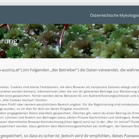
Österreichische Mykologis
ärung
unga-austria.at“) (im Folgenden „der Betreiber“) die Daten verwendet, die w
kies. Cookies sind kleine Textdateien, die dein Browser als temporäre Dateien ablegt und d
ugeordnet werden können), Informationen über die von dir gelesenen Beiträge (zur Markierung 
t bist) gespeichert. Ferner werden deine Benutzer-ID, ein Authentifizierungsschlüssel und 
n „Alle Cookies löschen“ löschen.
einem Profil oder deinem persönlichem Bereich angibst. Für die Registrierung sind mindesten
 wurden, so ist dies für dich vor deren Eingabe ersichtlich.
 dort eingegebenen Daten ebenfalls gespeichert. Gleiches gilt, wenn du einen Beitrag als Ent
ert: Löschen und Ändern von Beiträgen (dazu zählen Private Nachrichten und Umfragen), Ände
er übermittelte Browser-Kennzeichnung (User Agent) wird nur in der „Wer ist online?“-Funkt
gespeichert werden. Dazu gehören dein Abstimmungsverhalten bei Umfragen, der Gelesen-Statu
espeichert, so dass es sicher ist. Jedoch wird dir empfohlen, dieses Passwo