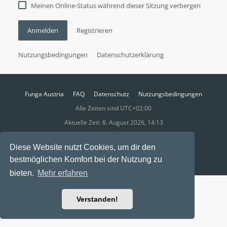
Meinen Online-Status während dieser Sitzung verbergen
Anmelden
Registrieren
Nutzungsbedingungen
Datenschutzerklärung
Funga Austria
FAQ
Datenschutz
Nutzungsbedingungen
Alle Zeiten sind
UTC+02:00
Aktuelle Zeit: 8. August 2026, 14:13
Powered by
phpBB
® Forum Software © phpBB Limited
Diese Website nutzt Cookies, um dir den
Ravaio Theme by
Gramziu
bestmöglichen Komfort bei der Nutzung zu
bieten.
Mehr erfahren
Verstanden!