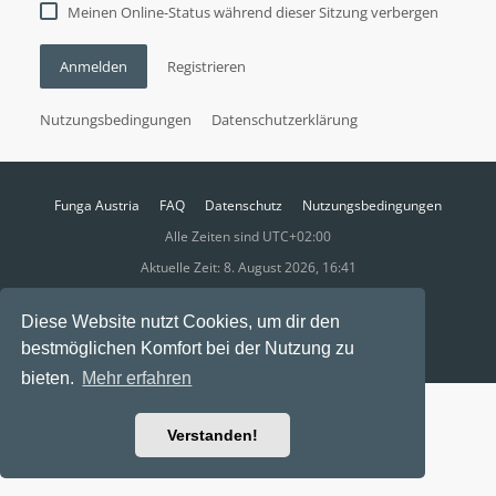
Meinen Online-Status während dieser Sitzung verbergen
Anmelden
Registrieren
Nutzungsbedingungen
Datenschutzerklärung
Funga Austria
FAQ
Datenschutz
Nutzungsbedingungen
Alle Zeiten sind
UTC+02:00
Aktuelle Zeit: 8. August 2026, 16:41
Powered by
phpBB
® Forum Software © phpBB Limited
Diese Website nutzt Cookies, um dir den
Ravaio Theme by
Gramziu
bestmöglichen Komfort bei der Nutzung zu
bieten.
Mehr erfahren
Verstanden!