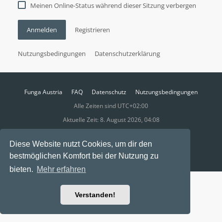
Meinen Online-Status während dieser Sitzung verbergen
Anmelden
Registrieren
Nutzungsbedingungen
Datenschutzerklärung
Funga Austria
FAQ
Datenschutz
Nutzungsbedingungen
Alle Zeiten sind
UTC+02:00
Aktuelle Zeit: 8. August 2026, 04:08
Powered by
phpBB
® Forum Software © phpBB Limited
Diese Website nutzt Cookies, um dir den
Ravaio Theme by
Gramziu
bestmöglichen Komfort bei der Nutzung zu
bieten.
Mehr erfahren
Verstanden!